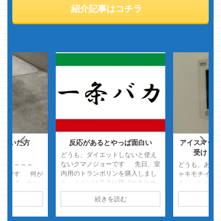
紹介記事はコチラ
めといた方
反応があるとやっぱ面白い
アイスマート
・
受け・・
どうも、ダイエットしないと使え
ないクマノジョーです 先日、室
ヒョォ～～～
どうも、あの
内用のトランポリンを購入しまし
ョーです 何が
ャキモチイイ
た メインは子供に飛ばせるため
・って？ サン
す。 たまんな
ですが、エクササイズの為に使う
スマスプレゼン
トーブが灯油
読む
続きを読む
続
ことももちろんできます ・・・
家のチビ
が切れた後に
が、説明書に衝撃の注意書き 「80
行儀が悪いこと
セッティング
ｋｇ以上の方は使用をお控え下さ
ことを全く聞か
っぷり・・・・