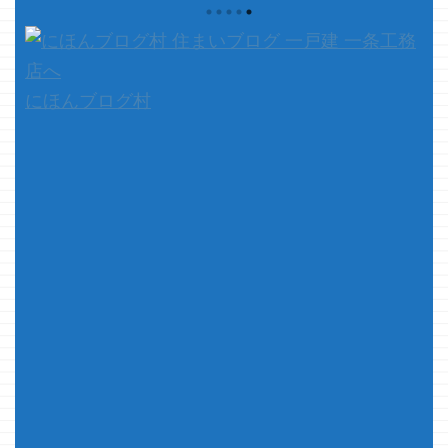
い」 ・・・・ ・・・・・オ
ので しかたな
ッ・・・んゴ
レ、81ｋｇなんスけどっ！！
きなトーマスグ
～～～飲んで
さて、本題です えぇと、今回は
したｗ ・・・
に飲んでんな
一条工務店の事は書きませ ...
頃 そして、先
油が切れて寒
サンタさんが持
に、何気に至
にほんブログ村
.
ぁ、アイスマ
けどねｗ ア
い音なんスけど
...