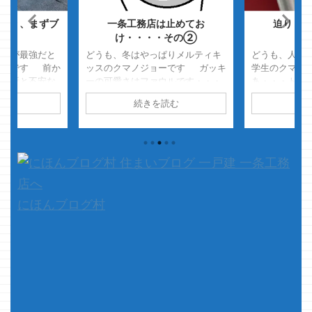
より、まずブ
一条工務店は止めてお
迫りくる
めぇ
け・・・・その②
ー
グマが最強だと
どうも、冬はやっぱりメルティキ
どうも、人生
ョーです 前か
ッスのクマノジョーです ガッキ
学生のクマノ
良い所と不安な
ーの可愛さはファウルです・・・
あ・・・トイ
たが 今思い返
ピィーーーーーーーッ！！フ
ムニャムニ
読む
続きを読む
続
情報は営業さん
ァウルッ！！ 可愛すぎっ！！
トイレに到着
ブログを読んで
ガッキーのフリースロー！！ 無
ー
・・・
が多いなと感じ
限フリースローです さて本題
・・・・・・
工務店関連のブ
です 先日、クマノジョーが家を
たっ！！
さ
ウスメーカーと
建築中って事を知らない4人と ク
タイトル見て
いみたいです
マノジョーで飯を食った時のお話
ゃ ...
すが ①一条
で ...
っていない ②
にほんブログ村