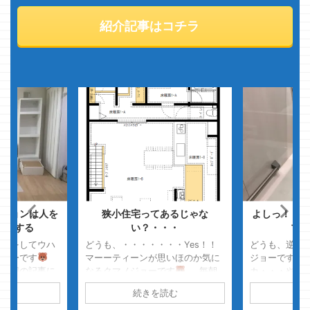
紹介記事はコチラ
ションは人を
狭小住宅ってあるじゃな
よしっ！！床
メにする
い？・・・
ブ不
違いをしてウハ
どうも、・・・・・・・Yes！！
どうも、逆に
ジョーです
マーーティーンが思いほのか気に
ジョーです 
、次回の記事に
なるクマノジョーです
毎朝
カ・・・やっ
ます・・・
ZIPからのスッキリ視聴がルーティ
モートポケカ
読む
続きを読む
続
に関する事です
ンなのですが、最近始まった朝ご
ムバトル・・