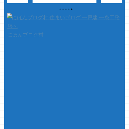
・ さて、本題
はんジャーニーに出て来るマーテ
が・・・・チ
いの記事は次回
ィンが不思議と嫌いにならな
いうから連れ
は、無印良品の
い・・・
だいたい、新しい企
トセッティン
の事を書いてみ
画の新しい人ってすぐには馴染ま
マにプレイさ
・・ クマノ
ない感じがするけど、何故か今の
ど・・・・ 
条の事書かねぇ
所は馴染んでると感じてます
わっ！！ さ
Yes!!マーティンッ！！・・・が何
は一条工務店
にほんブログ村
か好き
...
ら我が家の床
っ！！って話
たに問題が発生し