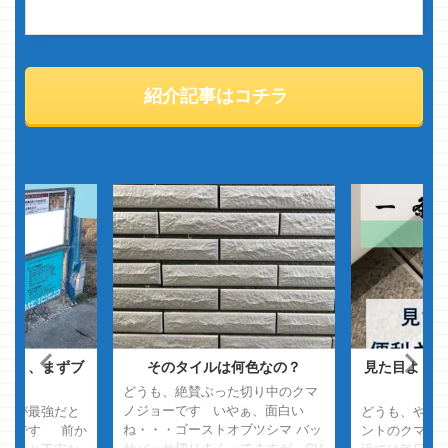
紹介記事はコチラ
より、まずブ
そのタイルは何色なの？
見た目よりも
めぇ
た
どうも、絶賛ぶった切り中のクマ
ノジョーです いやぁ、面白い
グマが最強だと
どうも、やた
ね・・・ゴーストオブツシマ バッ
ョーです 前か
ントのクマノ