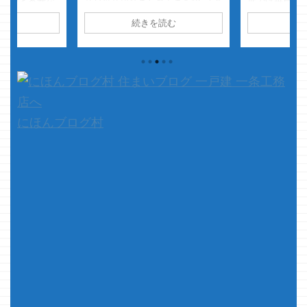
サバッサ切りまくってますが、CV
良い所と不安な
近では毎日装
が中井さんなので もうこれはゾロ
たが 今思い返
ク・・・ 鼻
読む
続きを読む
続
のお話だなｗ・・・って思いなが
情報は営業さん
イヤーがはい
ら遊んでますｗ さて、本題です
ブログを読んで
ワイヤーが鼻
今回はかなり短めにしようと思い
が多いなと感じ
ていると やた
ます 最近というか少し前の話で
工務店関連のブ
す・・・・ 
すが、明らかに一条工務店の
ウスメーカーと
眼鏡と同じ現
家・・・・ 一条工務店の家にしか
いみたいです
辛いです 頭
見えない家（アイシリーズ）を建
すが ①一条
をやった程で
築中だったのですが、足場も取れ
っていない ②
っと辛いです
にほんブログ村
て仮囲いも取れて後は外構だ
題です 今回
け・・・・ みたいな家がありまし
にしようと思
て ...
トに住む ...