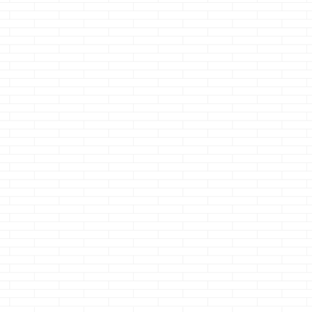
一条工務店 夢発
普通の戸建て
電 ・・・で検索
全く惹かれな
ぅ～
る一条工務店
怖
どうも、気付いた時
にはエンドロールの
どうも、最終的
続きを読む
続きを読む
クマノジョーです
小になるのクマ