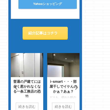
Yahooショッピング
紹介記事はコチラ
には
i-smart・・・部
気密測定の悲劇
注文と建売・・
くな
屋干しでイケんの
価格と性能差以
どうも、60歳でこの
の恐
かぁ？あぁ？
の事
お肌・・・とツルツ
どうも、疲れた時の
ル、テカテカよりも
どうも、カニクリ
には
セブンのアメリカン
自然に年を 重ねた年
ムコロッケには醤
続きを読む
続きを読む
続きを読む
ノジ
ドックは激うまっの
齢なりの方が好き
派のクマノジョー