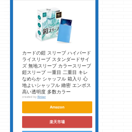
カードの鎧 スリーブ ハイパード
ライスリーブ スタンダードサイ
ズ 無地スリーブ カラースリーブ
鎧スリーブ 一重目 二重目 キレ
なめらか シャッフル 箱入り 心
地よいシャッフル 緻密 エンボス
高い透明度 多数カラー
created by
Rinker
Amazon
楽天市場