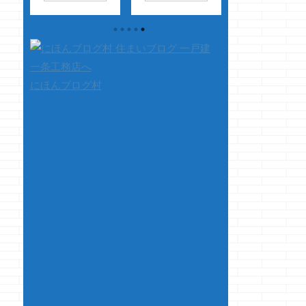
け
クマノジョーです
な、クマノジョーで
す
嫁様から
我慢
体力的に疲れてる
す さて、今回はち
は、何だソレ！！
最終
超久しぶりに食
ょっとだけ文句です
・・・と言われ
くな
べる
この2点が
先日、我が家の工
ますが、醤油が一
大を
合わさるとメッチャ
事担当者の方から連
好きです
さ
キリ
美味いです
是非
絡がありまして 現
て、本題です 以
にほんブログ村
・
ご賞味を・・・・
在の進捗のご報告で
前、i-smartとi-
すス
セブンの回し者では
ご連絡させていただ
paletteの違いに
、本
ありませんよ
きました・・・と
て自分なりに書い
り
さて、本題です i-
お電話がありました
事があります i-
購入
smart・・・
ス
本日、内部の電
paletteとi-smart
てた
ゲェ乾燥する・・・
気・水道等の配線工
違いって？ そこ
は特
...
事が完了し 気密測定
は、基本的な性能
わり
の結果も良好でした
を基準に違いを書
う事
ので、このままボー
ていたのですが 
るの
ド張りに 移行してま
ざ、i- ...
と今
い ...
の学
かの
 家
はあ
い感