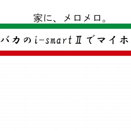
一条工務店のi-smartで建ててすっかり一条バカになった熊