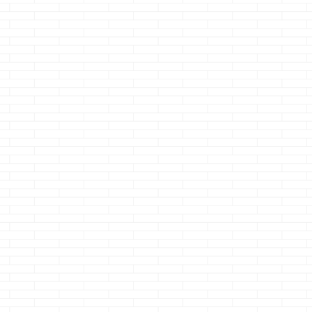
アニメ・映画等、
ョーです 自分だ
見てたはずなのに瞬
かな・・・ 大を
きしたらエンドロー
しつづけると、
ル・・・
的には小がした
・・・・・あるある
って小をすると
っ！！
さて、
しなくてもスッ
本題です 検索しま
してしまう ・・
した？ タイトルのキ
あ、便意の話で
ーワードで検索しま
ミマセン さて
した？
クマノ
題です 最近、知
ジョーは過去に何度
合いの方と家を
も検索しました
するって話をし
一条に夢発電っ ...
んだけど その人
に家自体にこだ
は無く、家を買
に重要視してい
は月々の支払額
住んでいる地区
区とか町内会と
振り分けのようで
自体の性能やら
んま気にして無