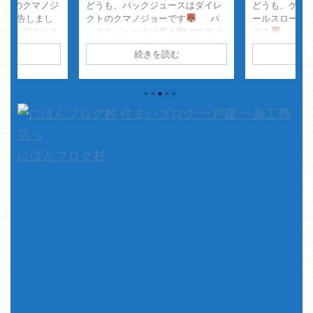
激増のクマノジ
どうも、パックジュースはダイレ
どうも、ケン
報告しまし
クトのクマノジョーです
パ
ールスローサ
スゲェアクセス
ックのジュースは蓋を開けてダイ
です
チキン
って なに？そ
レクトにイクでしょ普通・・・・
コールスロー
読む
続きを読む
続
たの？ って聞
と思ってたら、嫁姉妹には大ブ
イズで頼みま
・
その日
ーイングでした
さて、本題
はねぇのかよ
の情報い
です 一条工務店の気密・断熱性
す 一条工務
ません 日本国
能は今更な感じはありますが そ
メーカー？ 
どうでもいい記
れでも、やっぱ素晴らしいので今
全く知りませ
激増・・・
回も性能の事を書きます
...
出会いは、よ
ら一番どうでも
ンター的 ...
のヨと笑ってま
にほんブログ村