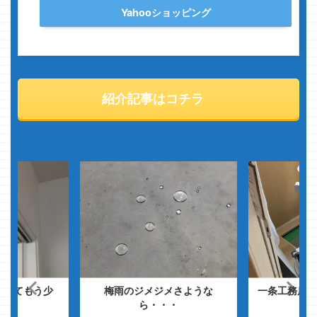
Yahooショッピング
紹介記事はコチラ
についてもう少
梅雨のジメジメさような
一条工務店の
・
ら・・・