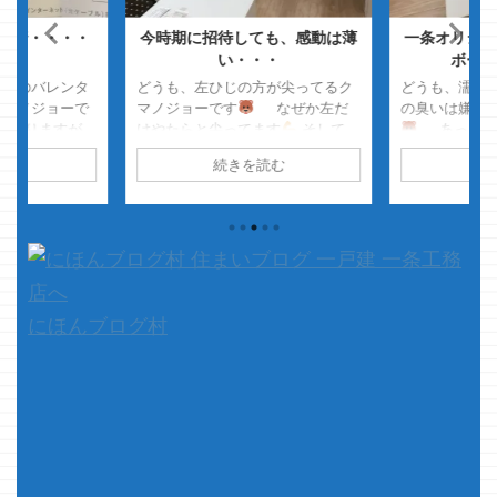
tの実行・・・・
今時期に招待しても、感動は薄
一条オリジナ
ん
い・・・
ボード
からのバレンタ
どうも、左ひじの方が尖ってるク
どうも、濡れ
クマノジョーで
マノジョーです
なぜか左だ
の臭いは嫌い
はありますが、
けやたらと尖ってます
そして、
あっ、雨
では 嫁様から
肘をついてると骨が当たって痛
のは分かりや
読む
続きを読む
続
をいただいてま
い・・・ 攻撃するなら左エルボ
はあんま好き
つね 嫁様のパ
ーが一番強そうです
さて、
それよりも、
わけでも無い
本題です 先日、全然完成の域に
臭いの方が 好
、毎年自分では
達していませんが 友人が我が家へ
そして、灯油
のパンツとかが
遊びに来ることになりました
クゴク飲んで
そして履きます
友人は何年も前に ...
・・・・なん
パンツ情報書
や、本題です&#x
にほんブログ村