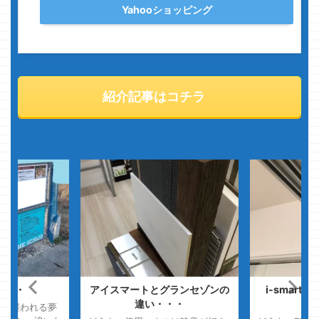
Yahooショッピング
紹介記事はコチラ
・・・
アイスマートとグランセゾンの
i-smar
違い・・・
し
々と襲われる夢