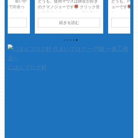
ーです 追いか
どうも、使用マウスは静音が好き
どうも、PV
て仕事で出会っ
のクマノジョーです
クリック音
ョーです
嫁
 ・・・しか
が静音タイプ・・・・ 超お気に
た・・・ 何
タラタラな、印
入りです ・・・・が、仕事してる
来るんだけど
読む
続きを読む
続
 その方々に襲
ぞアピールは出来なくなりました
んなスゴイ記
 怖いってよ
カチッ・・・・・カチカチ
かれたけど・
せぇ人たちなん
っ・・・（アピール全開） ↓ テ
の最新の記事は
ら逃げ回り、そ
コ・・・・テコテコ・・・・（静
る？・・・・
・・・・
か） さて、本題です 今回は予
内において、
おいといて本題
定通り、アイスマートとグランセ
事を書いた翌
ゾンの違いについて書いてみよう
嫁様も、何を
と思います
今回の内容は、クマ
いい記事書い
にほんブログ村
ノジョーが見た体感で確 ...
した& ...