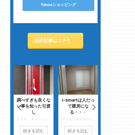
Yahooショッピング
紹介記事はコチラ
調査
調べすぎも良くな
i-smartは人だっ
アラウーノさ
！
い事を知った引渡
て暖房にな
ん・・・ご立
し
る・・・
-シ
どうも、エンドゲ
年以
どうも、ライトニン
どうも、ボルダリン
ムを見たら嫁様が
ノジ
グケーブルは純正が
グやるならまずは痩
肉痛になったクマ
続きを読む
続きを読む
続きを読む
る
一番イイ、クマノジ
せないと・・・のク
ジョーです