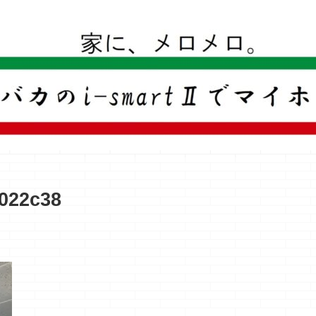
一条工務店のi-smartで建ててすっかり一条バカになった熊
022c38