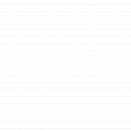
i-smartは人
て暖房に
る・・・
どうも、ボルダ
グやるならまず
続きを読
せないと・・・