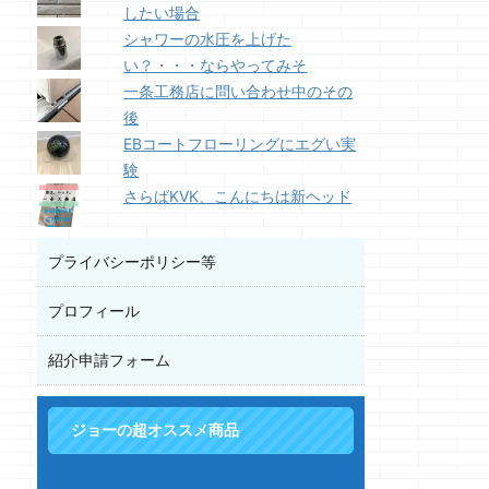
したい場合
シャワーの水圧を上げた
い？・・・ならやってみそ
一条工務店に問い合わせ中のその
後
EBコートフローリングにエグい実
験
さらばKVK、こんにちは新ヘッド
プライバシーポリシー等
プロフィール
紹介申請フォーム
ジョーの超オススメ商品