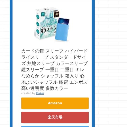
カードの鎧 スリーブ ハイパード
ライスリーブ スタンダードサイ
ズ 無地スリーブ カラースリーブ
鎧スリーブ 一重目 二重目 キレ
なめらか シャッフル 箱入り 心
地よいシャッフル 緻密 エンボス
高い透明度 多数カラー
created by
Rinker
Amazon
楽天市場