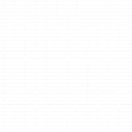
だっ
アラウーノさ
妥協しても、結果
固定資産税の
な
ん・・・ご立腹
大満足する事もあ
団襲来っ！
るよ
どうも、エンドゲー
どうも、仕事用G
リン
ムを見たら嫁様が筋
どうも、ようやく決
ョックはもう10
は痩
肉痛になったクマノ
着したクマノジョー
上戦ってるクマ
む
続きを読む
続きを読む
続きを読む
のク
ジョーです
ネ
です もう長い事戦
ョーです
は