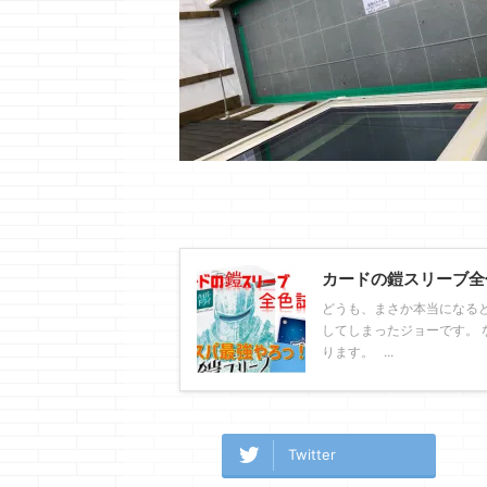
カードの鎧スリーブ全
どうも、まさか本当になる
してしまったジョーです。 
ります。 ...
Twitter