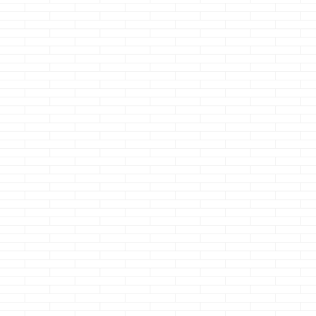
マノジョーです
やってみて思い
た・・・ これ
まずは自分の体
減らさないと登
いな・・・と
や足で自分の体
支えるのが大変
です
さて、
題です i-smar
密・断熱・・
すんげぇイイ
よ・・・っての
存知の通り 実
イですよ、やっぱ .