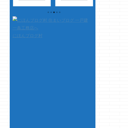
ップ
ョーです
なんだ
マノジョーです
タバレになるので
ョッ
かんだ、やっぱ純正
やってみて思いまし
容は言いませんが
ラ
が一番だわ
安
た・・・ これは、
嫁様は見終わった
頑張
定性が素晴らしいで
まずは自分の体重を
疲労困憊でした 
ね・・・
って
減らさないと登れな
ごく楽しかったの
い替
事で本題です ウフ
いな・・・と
腕
オススメです
にほんブログ村
てる
フ・・・・
ウ
や足で自分の体重を
さて本題です 
フフフフフ
支えるのが大変なん
突入して、令和に
フ・・・・・・・
です
さて、本
号が変わりました
とな
マ～～ベラ～～～
題です i-smartの気
我が家のアラウ
で
～～スッ！！
密・断熱・・・・
ノさんはご立腹で
程
ッヒョォ～～～
すんげぇイイ
おいっ！！
ッ！！ ...
よ・・・ってのはご
&n ...
存知の通り 実際イ
イですよ、やっぱ ...