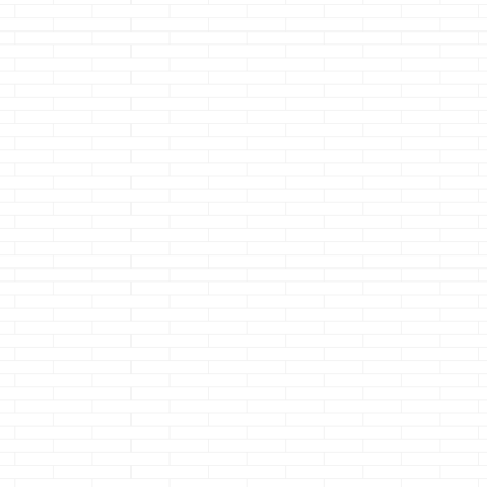
タバレになるので内
ってきた我が家のテ
か昔、中古ショ
まし
容は言いませんが、
レビ戦争がようやく
で購入したG-シ
は、
嫁様は見終わったら
終了・・・・ もう、
ク
電波・ソー
重を
疲労困憊でした す
マジで疲れました
ータイプで今も
れな
ごく楽しかったので
ョ・・・・ 全てはコ
ってます
で
腕
オススメです
イツから始まり 何
も、何となく買
重を
さて本題です 連休
買おうかワクワク・
えたいとも思っ
なん
突入して、令和に年
ウキウキでたまたま
クマノジョー
本
号が変わりましたが
安くなってた有機Ｅ
なんとなくだ
tの気
我が家のアラウー
Ｌテレビを見つけて
よ・・・・なん
・・
ノさんはご立腹です
ヒャッハァ～
く さて、本題
おいっ！！
～・・・からの やっ
す もう、2カ月
はご
&n ...
たぜ購入・・・から
前の ...
際イ
の 初期不良・・・か
..
らの 初期不良・・・
からの 初期不
良・・・で返金 一条
バカのi-smartでマイ
ホーム初期不良の洗
礼をまた喰らっ
た・・・
2021-09-
17ど ...