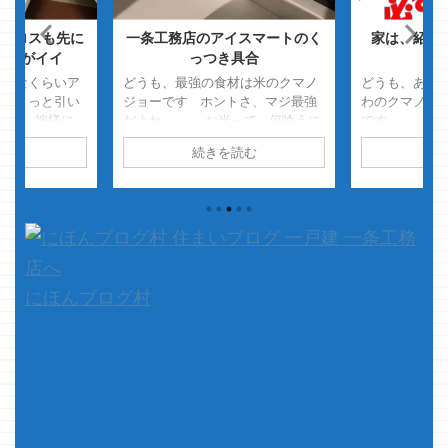
クロスも先に
一条工務店のアイスマートのく
家は、紹介
た方がイイ
っつき具合
異常なくらいア
どうも、最強の食材は米のクマノ
どうも、あれ
てちょっと引い
ジョーです ホントさ、マジ最強
わのクマノジ
です 嫁様に、
だよね ・・・お米って 何喰うに
です・・・ダ
ス数になってる
しても、お米と合わせたらマジで
も出てきたら
読む
続きを読む
続
・・・・と、ア
何でも美味いｗ 主食とかメインと
す・・・・ 
見せたら 嫁様
かそんなレベルじゃ無くて・・・
ばｗ 何それ
たの・・・・怖
何と言うか・・最強の調味料的
て？ って知
ジョー」 と言
な？ まぁ、とにかく米は美味い
食って下さい 
て・・・ 嫁様
って話です さて、本題です 今
通のソース焼
ィリエイトでボ
回は、ブログのテーマいじりの最
違う、うまう
潤して・・・」
中という事もあって テストの為に
是非、ご賞味
記事を投稿してみます ・・・と
本題です 以
にほんブログ村
は言え、一応一条工務店の事を書
紹介制度の話
き ...
があります 抽選会