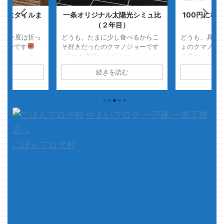
地はタイルま
一条オリジナル太陽光シミュ比
100円にな
・・
（２年目）
か
ーは一度は折っ
どうも、たまに少し食べるからこ
どうも、具は
ジョーです
そ好きだったのクマノジョーです
ょのクマノジ
夫・・・・
これが美味いんだよねぇ・・・
の具つったら
初期のドリキャ
と買った奈良漬け スッゲェ好きな
っ！！ もち
読む
続きを読む
続
ぐ折れたんだわ
んだけど、たまの一切れ二切れ食
さて、本題で
たのかな
べるのがクマノジョーには合って
務店に関係な
、本題です
いたらしく・・・ ガッツリ量があ
先日クマノジ
です 今日の
ったら、喰いきれませんでし
きたiphone8か
た・・・ あれ？こんなにお酒感
機種変更をしま
強かったっけ？奈良漬けっ
は、嫁様が使っ
て・・・・ さて、本題です 今
代）がいよい
回はしばらく比較してなかった一
きたことから
にほんブログ村
条工務店オリジナルの太陽光パネ
行するためipho
ルの発電量を久々に見ようと思い
更をしたのが発端
ます 一条工務店と言えば、 ...