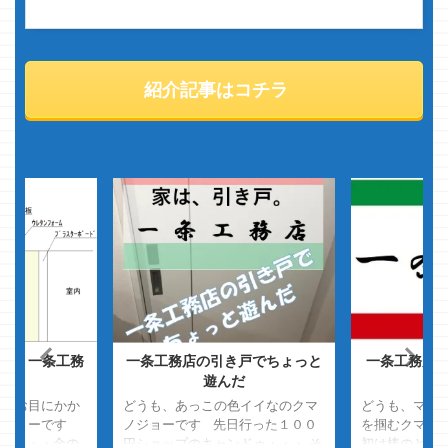
紹介記事はコチラ
ぞ？一条工務
一条工務店の引き戸でちょっと
一条工務店
遊んだ
回もお目にかか
どうも、あっこの色イイなのクマ
どうも、マイ
ノジョーです
ノジョーです 先日行った１００
を掴むクマノ
 ・・・・金の
円ショップのキャンドゥ・・・ そ
初は棒のとこ