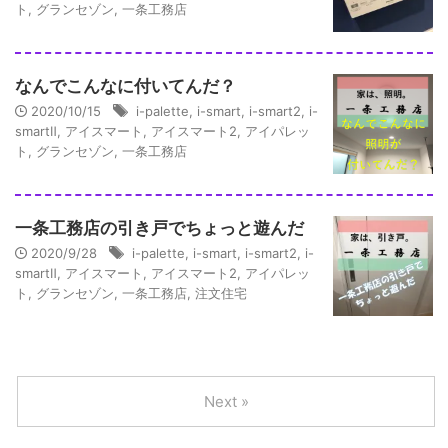
ト
,
グランセゾン
,
一条工務店
なんでこんなに付いてんだ？
2020/10/15
i-palette
,
i-smart
,
i-smart2
,
i-
smartⅡ
,
アイスマート
,
アイスマート2
,
アイパレッ
ト
,
グランセゾン
,
一条工務店
一条工務店の引き戸でちょっと遊んだ
2020/9/28
i-palette
,
i-smart
,
i-smart2
,
i-
smartⅡ
,
アイスマート
,
アイスマート2
,
アイパレッ
ト
,
グランセゾン
,
一条工務店
,
注文住宅
Next »