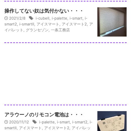
操作してない奴は気付かない・・・
2021/2/8
i-cubeⅡ
,
i-palette
,
i-smart
,
i-
smart2
,
i-smartⅡ
,
アイスマート
,
アイスマート2
,
ア
イパレット
,
グランセゾン
,
一条工務店
アラウーノのリモコン電池は・・・
2020/11/12
i-palette
,
i-smart
,
i-smart2
,
i-
smartⅡ
,
アイスマート
,
アイスマート2
,
アイパレッ