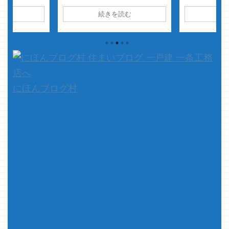
ムランバットの
こで見つけたマスキングテープの
ど、歌ってく
読む
続きを読む
続
け出た事あるけ
色に一目ぼれｗ あ、買っちゃ
ょに手が移っ
ルはマジで１回
お・・・・そして遊んじゃおｗ
はアミアミの
算３００箱は食
って事で さて、本題です 今回
・・・・特に
ねぇｗ 銀のエ
は珍しく、ごあいさつ文と本題に
・・・何とな
たけど、悔しく
繋がりがありますｗ 挨拶の通
です 今回は
いんですけどね
り、先日１００円ショップのキャ
とか一条イイ
す 今ま
ンドゥに行った際に 「あ、この色
ゃなくて・・・ &
で散々・・・・
イイいろだなぁ」とつぶやきなが
にほんブログ村
何だかんだ高い
ら手に取り、そして購入した 推
事を書いていた
し色 マスキングテープ ...