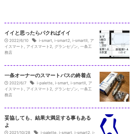
イイと思ったらパクればイイ
2022/6/10
i-smart
,
i-smart2
,
i-smartⅡ
,
ア
イスマート
,
アイスマート2
,
グランセゾン
,
一条工
務店
一条オーナーのスマートバスの終着点
2022/6/7
i-palette
,
i-smart
,
i-smartⅡ
,
ア
イスマート
,
アイスマート2
,
グランセゾン
,
一条工
務店
妥協しても、結果大満足する事もある
よ
2021/10/28
i-palette
,
i-smart
,
i-smart2
,
i-