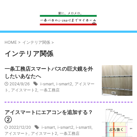
一条工務店のi-smartで建ててすっかり一条バカになった熊
HOME
>
インテリア関係
>
インテリア関係
一条工務店スマートバスの巨大鏡を外
したいあなたへ
2024/9/26
i-smart
,
i-smart2
,
アイスマー
ト
,
アイスマート2
,
一条工務店
アイスマートにエアコンを追加する？
②
2022/12/20
i-smart
,
i-smart2
,
i-smartⅡ
,
アイスマート
,
アイスマート2
,
一条工務店