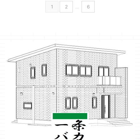
1
2
…
6