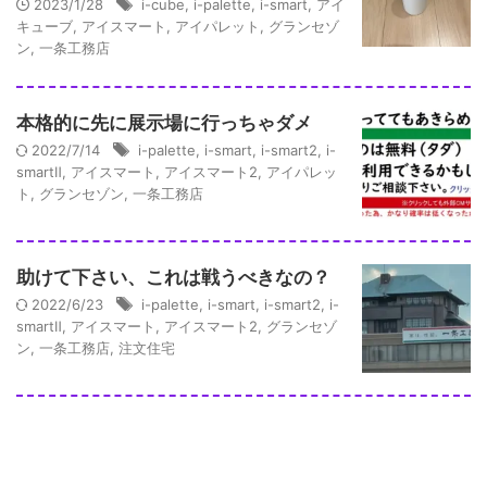
2023/1/28
i-cube
,
i-palette
,
i-smart
,
アイ
キューブ
,
アイスマート
,
アイパレット
,
グランセゾ
ン
,
一条工務店
本格的に先に展示場に行っちゃダメ
2022/7/14
i-palette
,
i-smart
,
i-smart2
,
i-
smartⅡ
,
アイスマート
,
アイスマート2
,
アイパレッ
ト
,
グランセゾン
,
一条工務店
助けて下さい、これは戦うべきなの？
2022/6/23
i-palette
,
i-smart
,
i-smart2
,
i-
smartⅡ
,
アイスマート
,
アイスマート2
,
グランセゾ
ン
,
一条工務店
,
注文住宅