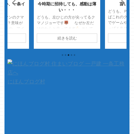
ない、一条イ
今時期に招待しても、感動は薄
言い訳
ア館
い・・・
どうも、ＰＣ
ぱこれのクマ
アンマンのクマ
どうも、左ひじの方が尖ってるク
でゲームやる
っ？意味が
マノジョーです
なぜか左だ
っぱＸＢＯＸ
やいや、アイ
けやたらと尖ってます
そして、
しょｗ ＰＣ
アンマン
肘をついてると骨が当たって痛
読む
続きを読む
続
に超好きです 
なんやて・・・
い・・・ 攻撃するなら左エルボ
XBOX ONE
起き上がる時
ーが一番強そうです
さて、
のでも超使いや
ンの着地ポーズ
本題です 先日、全然完成の域に
00003 マイク
て、本題で
達していませんが 友人が我が家へ
one/Windows
・・・
&# ...
遊びに来ることになりました
ントローラー（
友人は何年も前に ...
付き) Microsoft
+ Cable fo ...
にほんブログ村