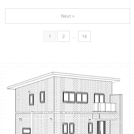
Next »
1
2
…
14