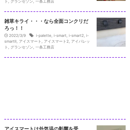
ト
,
グランセゾン
,
一条工務店
雑草キライ・・・なら全面コンクリだ
ろっ！！
2022/3/9
i-palette
,
i-smart
,
i-smart2
,
i-
smartⅡ
,
アイスマート
,
アイスマート2
,
アイパレッ
ト
,
グランセゾン
,
一条工務店
アイスマートは外気温の影響を受