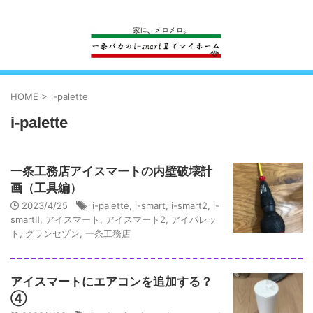
一条工務店のi-smartで建ててすっかり一条バカになった熊
HOME
>
i-palette
i-palette
一条工務店アイスマートの内壁破壊計
画（工具編）
2023/4/25
i-palette
,
i-smart
,
i-smart2
,
i-
smartⅡ
,
アイスマート
,
アイスマート2
,
アイパレッ
ト
,
グランセゾン
,
一条工務店
アイスマートにエアコンを追加する？
④