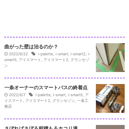
曲がった壁は治るのか？
2022/6/22
i-palette
,
i-smart
,
i-smart2
,
i-
smartⅡ
,
アイスマート
,
アイスマート2
,
グランセゾ
ン
一条オーナーのスマートバスの終着点
2022/6/7
i-palette
,
i-smart
,
i-smartⅡ
,
ア
イスマート
,
アイスマート2
,
グランセゾン
,
一条工
務店
さぼればさぼる程積もるホコリ達