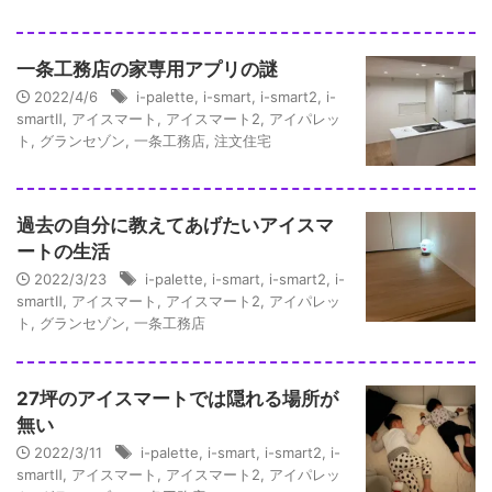
一条工務店の家専用アプリの謎
2022/4/6
i-palette
,
i-smart
,
i-smart2
,
i-
smartⅡ
,
アイスマート
,
アイスマート2
,
アイパレッ
ト
,
グランセゾン
,
一条工務店
,
注文住宅
過去の自分に教えてあげたいアイスマ
ートの生活
2022/3/23
i-palette
,
i-smart
,
i-smart2
,
i-
smartⅡ
,
アイスマート
,
アイスマート2
,
アイパレッ
ト
,
グランセゾン
,
一条工務店
27坪のアイスマートでは隠れる場所が
無い
2022/3/11
i-palette
,
i-smart
,
i-smart2
,
i-
smartⅡ
,
アイスマート
,
アイスマート2
,
アイパレッ