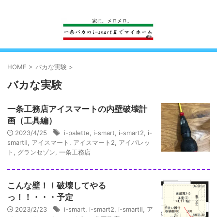
一条工務店のi-smartで建ててすっかり一条バカになった熊
HOME
>
バカな実験
>
バカな実験
一条工務店アイスマートの内壁破壊計
画（工具編）
2023/4/25
i-palette
,
i-smart
,
i-smart2
,
i-
smartⅡ
,
アイスマート
,
アイスマート2
,
アイパレッ
ト
,
グランセゾン
,
一条工務店
こんな壁！！破壊してやる
っ！！・・・予定
2023/2/23
i-smart
,
i-smart2
,
i-smartⅡ
,
ア