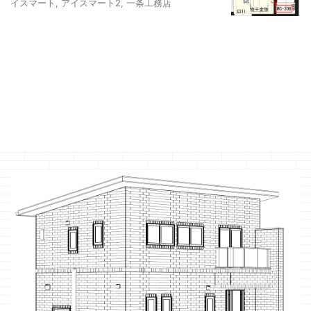
イスマート
,
アイスマート2
,
一条工務店