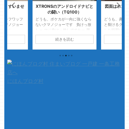
・・すいませ
XTRONSのアンドロイドナビと
図面はホント
たｗ
の闘い（TQ100）
て
チモチフワッフ
どうも、ポケカが一向に強くなら
どうも、鼻の
のクマノジョー
ないクマノジョーです 負けっ放
と裂けるクマ
ツ？パ
しｗ マジ負けっ放しですわｗ 勝
した時期にな
？ ・・・・チ
てる時は相手が散々な状態の時の
す・・・・ ・
読む
続きを読む
続
の話ですｗ メ
みｗ ・・・まぁ経験不足だよね
smartで大
イイのｗ 良し
さて、本題です 今回は家の事で
裂けるか否か
再現だっ！！
もポケカの事でもない、まったく
っ！！ で
ても買いません
新しい別の事を書いていきます。
ヘ～～イッ 
イイんだよ、生
タイトルを見て、あっ・・・って
～ ヘイヘ～～
 抱っこ中に揉
思う方もいらっしゃるかもしれま
養生は手前ま
 さて、本題
せんが 今回は、アンドロイドナビ
イ ...
の取付奮闘記を書いていこうかな
にほんブログ村
と思います。 おもくそ一条工務
店のブログなので、一条工務店の
事を知りたくて来てしまった ...