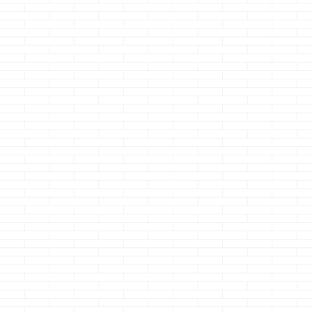
ったら・・・ はっ？
行きたい・・・・
ーです ウオォ
って返されたクマノ
ムニャムニャ・・・
ッ！！スゲェッ
ジョーです はっ？
夢の中でトイレに
これが電動自転
って言われまし
到着・・・ ジャー
っ！！ マジで坂
た・・・ いやっ！
ーーー
・・・
イスイだぜっ！
キャンサーっつった
・・・・
ョォ～～～ ・
らデスマスクでしょ
・・・・・・ハ
と、とある公園
っ！！ いやっ！積
ッ！！やっちまった
ンタルした電動
尸気冥界波でしょ
っ！！
さて、
チャリ（前後チ
っ！！
本題です タイトル
ルドシート付き）
・・・・伝わりませ
見て・・・なんのこ
ョォ～～！！メ
んでした &n ...
っちゃ ...
ャスイスイ進む
～！！ 子供乗せ
も坂道でもスイ
やげ～！！ ほ
れ、嫁様も乗っ
てん！！感動す
で！！ って嫁様
ってもらった時
違えて電源OFFｗ
うっ！？凄くな
っ！？とはしゃ