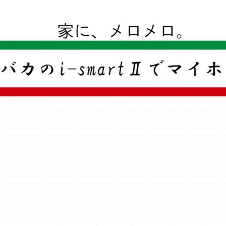
一条工務店のi-smartで建ててすっかり一条バカになった熊