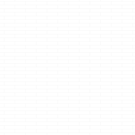
てましたなぁ～ 中学
いう事もあり、おそ
ったら・・・ は
！！
～高校位まではバカ
らくこの記事を見る
って返されたク
車か
みたいにズットやっ
方はほとんどいない
ジョーです は
道ス
てましたよホン
であろうと思いなが
って言われまし
！ヒ
ト・・・ 無限パワー
らも、メチャメチャ
た・・・ いや
・・
チャージとか練習し
検索しても一向に出
キャンサーっつ
でレ
てたなぁ・・・・ ル
てこなかった事を書
らデスマスクで
ママ
ガールを自分で使っ
くので 一応は需要は
っ！！ いやっ！
ャイ
てみたら超弱くっ
あるのかも？と思い
尸気冥界波でし
 ヒ
て、ＣＰＵの超反応
ながらどんどん書い
っ！
ッチ
がいかにエグいか見
てみます って事で
・・・・伝わり
ぅ～
に染みたな
どうも、アイスマー
んでした &n ...
てて
ぁ・・・・ そし
トに住んで5年以上
スイ
て、シェルミーに投
が経過したクマノジ
れほ
げられたかったな
ョーです。 HiKOKI
てみ
ぁ・・・・ さて、
18Vコンボキット
る
本題です 今回は、
18Vインパクト＆ド
に乗
またまた挨拶と本文
ライバドリルセット
に間
が連動します ウソ
created by Rinker
 ど
です ＫＯＦとルガー
Amazon 楽天市場 Y
い
ルと ...
...
ぐク