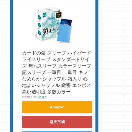
カードの鎧 スリーブ ハイパード
ライスリーブ スタンダードサイ
ズ 無地スリーブ カラースリーブ
鎧スリーブ 一重目 二重目 キレ
なめらか シャッフル 箱入り 心
地よいシャッフル 緻密 エンボス
高い透明度 多数カラー
created by
Rinker
Amazon
楽天市場