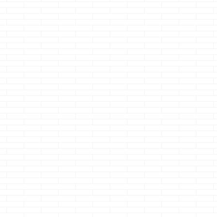
スマ
一条工務店で建て
一条工務店スマー
家具選びって
る場
る際の心得
トバスの巨大鏡を
ない・・・
外したいあなたへ
どうも、ＫＯＦは９
どうも、星座の
まさ
８までのクマノジョ
凄まじい・・・ 凄
していてかに座
果
ーです ホンット、
まじく久しぶりなブ
言われたから あ
む
続きを読む
続きを読む
続きを読む
ジョ
格闘ゲームにハマっ
ログ更新・・・ と
デスマスクねっ