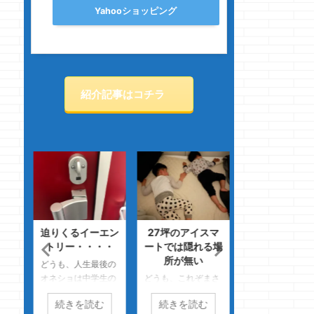
Yahooショッピング
紹介記事はコチラ
進ま
迫りくるイーエン
27坪のアイスマ
一条工務店で建
トリー・・・・
ートでは隠れる場
る際の心得
所が無い
話を
どうも、人生最後の
どうも、ＫＯＦは
って
オネショは中学生の
どうも、これぞまさ
８までのクマノジ
ぁ、
クマノジョーです
にプラシーボ効果
ーです ホンット
続きを読む
続きを読む
続きを読む
て言
ぁあ・・・トイレ
っ！！のクマノジョ
格闘ゲームにハマ