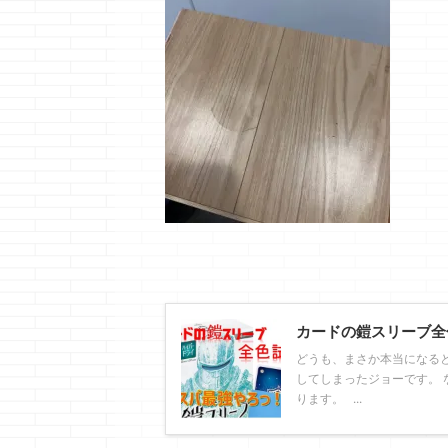
カードの鎧スリーブ全
どうも、まさか本当になる
してしまったジョーです。 
ります。 ...