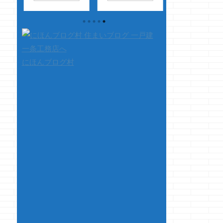
っ？
行きたい・・・・
ーです ウオォ
てましたなぁ～ 
マノ
ムニャムニャ・・・
ッ！！スゲェッ！！
～高校位まではバ
っ？
夢の中でトイレに
これが電動自転車か
みたいにズットや
到着・・・ ジャー
っ！！ マジで坂道ス
てましたよホン
っ！
ーーー
・・・
イスイだぜっ！！ヒ
ト・・・ 無限パ
った
・・・・
ョォ～～～ ・・・
チャージとか練習
にほんブログ村
しょ
・・・・・・ハ
と、とある公園でレ
てたなぁ・・・・
積
ッ！！やっちまった
ンタルした電動ママ
ガールを自分で使
ょ
っ！！
さて、
チャリ（前後チャイ
てみたら超弱くっ
！
本題です タイトル
ルドシート付き） ヒ
て、ＣＰＵの超反
ませ
見て・・・なんのこ
ョォ～～！！メッチ
がいかにエグいか
っちゃ ...
ャスイスイ進むぅ～
に染みたな
～！！ 子供乗せてて
ぁ・・・・ そし
も坂道でもスイスイ
て、シェルミーに
やげ～！！ ほれほ
げられたかったな
れ、嫁様も乗ってみ
ぁ・・・・ さ
てん！！感動する
本題です 今回は
で！！ って嫁様に乗
またまた挨拶と本
ってもらった時に間
が連動します ウ
違えて電源OFFｗ ど
です ＫＯＦとル
うっ！？凄くない
ルと ...
っ！？とはしゃぐク