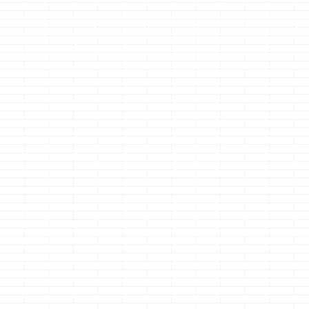
家具選びって進ま
迫りくるイーエン
27坪のアイ
ない・・・
トリー・・・・
ートでは隠れ
所が無い
どうも、星座の話を
どうも、人生最後の
していてかに座って
オネショは中学生の
どうも、これぞ
言われたから あぁ、
クマノジョーです
にプラシーボ効
続きを読む
続きを読む
続きを読
デスマスクねって言
ぁあ・・・トイレ
っ！！のクマノ