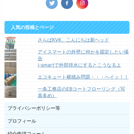
人気の投稿とページ
さらばKVK、こんにちは新ヘッド
アイスマートの外壁に何かを固定したい場
合
i-smartで外部排水にするとこうなるよ
エコキュート横積み問題・・・ヘイッ！！
一条工務店のEBコートフローリング（写
真多め）
プライバシーポリシー等
プロフィール
紹介申請フォーム