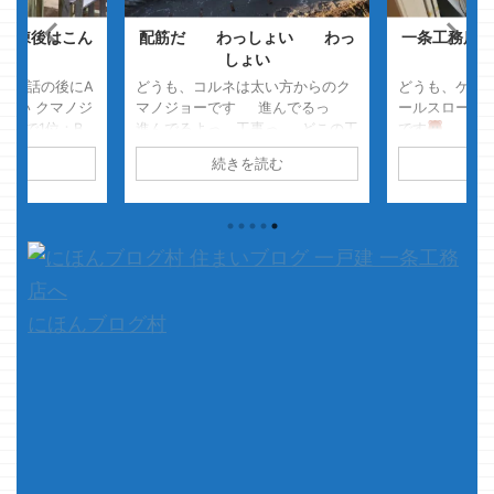
上棟後はこん
配筋だ わっしょい わっ
一条工務店の
じ
しょい
に会話の後にA
どうも、コルネは太い方からのク
どうも、ケン
無い クマノジ
マノジョーです 進んでるっ
ールスローサ
率で1位：B
進んでるよっ、工事っ どこの工
です
チキン
位：AB型、最下
事がすすんでるの？ オレんちや
コールスロー
読む
続きを読む
続
ります・・・・
てっ オレんち ひょぉ～～～
イズで頼みま
 やった！！
～～ ・・・ ・・・・・・
はねぇのかよ
 ついにや
・・・・・・・・さーせん、テン
す 一条工務
訪 クマノジョ
ション上がってて そりゃぁタ
メーカー？ 
部を見る事がで
イトルどおり配筋なんてされよう
全く知りませ
んなら テンションだって上がろう
出会いは、よ
って ...
ンター的 ...
にほんブログ村