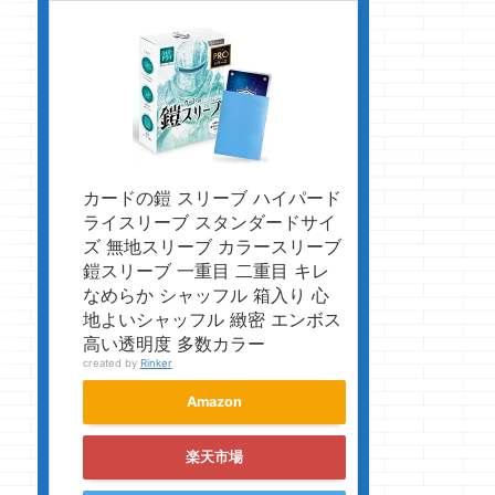
カードの鎧 スリーブ ハイパード
ライスリーブ スタンダードサイ
ズ 無地スリーブ カラースリーブ
鎧スリーブ 一重目 二重目 キレ
なめらか シャッフル 箱入り 心
地よいシャッフル 緻密 エンボス
高い透明度 多数カラー
created by
Rinker
Amazon
楽天市場