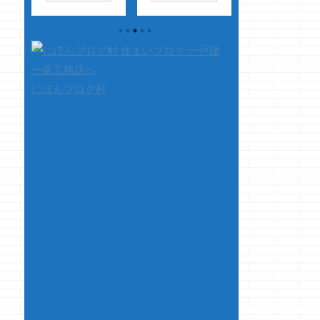
い？
ントにギリギ
て驚愕したクマノジ
イトルみたいなワ
イ
リ・・・ 上下に手
ョーです
親友
ドで検索した事あ
イア
を回してギリッギ
が左利きでずっと普
やろっ！？
ア
リ、触る事が出来ま
通のハサミ（右利き
・・・・ゴメンナ
や
す ・・・・ただ、
用）が使いにくいと
イ、クマノジョー
腰が
それだけです さ
嘆いておりましたが
一番たくさん検索
にほんブログ村
がる
て、本題です 今ま
この度、左利き用
てます ってこ
ンマ
さに・・・ 今まさ
を見つけたのでプレ
で本題です 第
にな
に家を購入しようと
ゼントをしたついで
目の気密測定を逃
思って ご夫婦で、
に ちょっと使ってみ
たクマノジョーは
止ま
いろんな展示場にも
ましたが、恐ろしく
渉の結果、晴れて
&#
足を運んで そし
使いにくかったで
回目の気密測定を
て、いろんな意見を
す・・・
切れ
ってもらう事に 
交わしている皆
ない様にしか力が入
ておりました 
様・・・ ...
らない感じ・・・
で、先日立ち合い
右利きには分から
行って来 ...
ない悩みでし
た・・・
&n ...