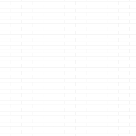
て驚愕したクマ
ョーです
親
が左利きでずっ
通のハサミ（右
用）が使いにく
嘆いておりまし
この度、左利き
を見つけたので
ゼントをしたつ
に ちょっと使っ
ましたが、恐ろ
使いにくかった
す・・・
切
ない様にしか力
らない感じ・・
右利きには分か
ない悩みでし
た・・・
&n ..