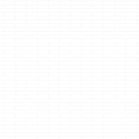
ぶ４
一条工務店 気密
一条工務店のアイ
ワクワクが止
チ
測定 最高
スマートで一夏越
ない、一条イ
がお
した感想と課題
リア館
どうも、タイトルは
検索ワードっぽく
どうも、NHKでやっ
どうも、毎朝ア
用の
の、クマノジョーで
てた一条水密実験に
ンマンのクマノ
む
続きを読む
続きを読む
続きを読む
使っ
す どやっ！？ タ
ウヒョ～のクマノジ
ーです
えっ