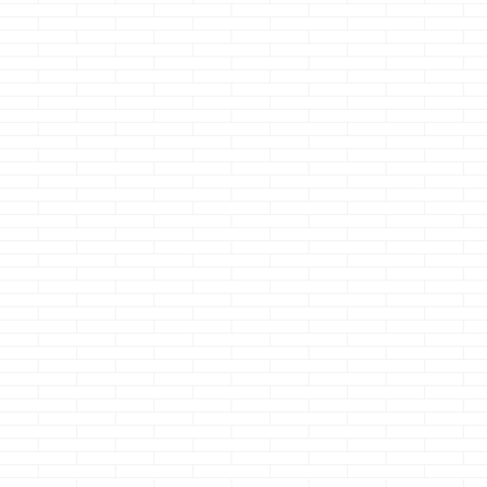
i-smartで選
種のキッ
ン・・・どれ
得？
どうも、左利き
続きを読
ハサミを初めて