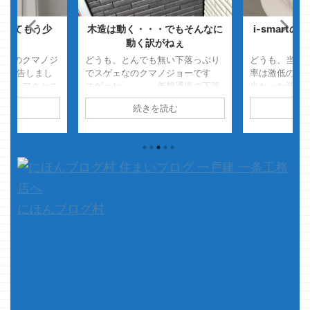
についてもう少
木造は動く・・・でもそんなに
i-smart
・
動く訳がねぇ
レ
激増のクマノジ
どうも、とんでも無い下落っぷり
どうも、当た
報告しまし
でスゲェなのクマノジョーです
率は激低のク
スゲェアクセス
スゲェね・・・・仮想通過の下落
当たった覚え
って なに？そ
っぷりｗ マイニングをちょっとの
た事がありま
読む
続きを読む
続
たの？ って聞
期間やって、約24000円ほどのビ
にたまたまあ
・
その日
ットコインをもっていましたが 今
買ってみたけ
の情報い
は約17000円位の価値になってし
ん・・・ さて
ません 日本国
まいましたｗ マジスッゲェ下落し
smartで建て
どうでもいい記
たなオイ ・・・まぁ、そんなに
マノジョーが
激増・・・
気にしてないんだけどね さて、
と言ってもご
ら一番どうでも
本題です クマノジョーん
の時に標準装
のヨと笑ってま
家・・・ 新築時の確認で、家の性
レ・・・ ・
にほんブログ村
能には一切関係ない部分ですがス
す 普 ...
ッゲェ気になってたところがあり
まして 当然の事ながら一 ...