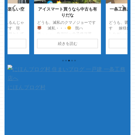
も十分楽しい空
アイスマート買うなら中古も有
一条工務店の
りだな
に売れるんじゃ
どうも、滅私のクマノジョーです
どうも、醤油
ョーです 現
滅私・・・
我ハ
す 嫁様には
のを趣味として
盾・・・ 身ヲ以ッテ子供ヲ護
したが、カニ
・とか こんな
ル・・・ 長いお一人様生活を満
は醤油が最高
読む
続きを読む
続
？っていうのか
喫させていただきましたクマノジ
ルタルがあっ
てますｗ
ョーは現在ユピー状態です
ｗ さて、
・・・
さて、本題です アイスマートで
務店について
もう、コレ普通
建てて、アイスマートに住
ている方・・
Ｙｏｕ、売っち
む・・・
まぁ当然ちゃ当然
文を見ません
て思ったぞって
の事ですが ア ...
売りっぱなし
はお問い合わせ
連絡してこね
高額で売り付け
「アフター対応に
にほんブログ村
・ウソです
に欲しがる方い