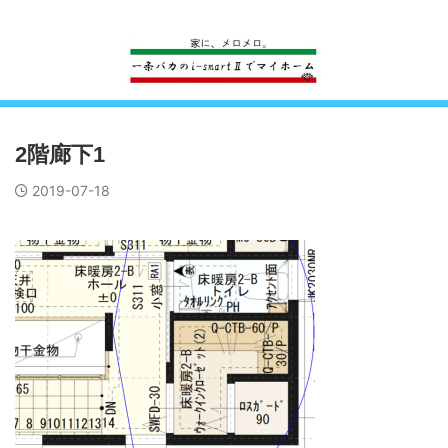
一条工務店のi-smartで建ててすっかり一条バカになった熊
2階廊下1
2019-07-18