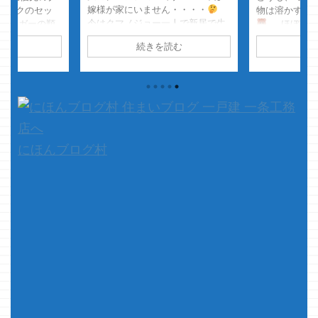
嫁様が家にいません・・・・
マックのセッ
物は溶かす派
今はクマノジョー一人で新居で生
→バーガーの順
ほぼ確実
活しております・・・・
そ
ポテトは揚げた
いる成分・・
読む
続きを読む
続
して、どこからどうやってそこに
サクサクの内に
ルク？紅茶成
落ちたのかサッパリ分からない場
・ ポテトはア
かく頑張って
所に自分の毛が落ちてるのを見る
ツアツな程美味
て、本題です
と
ナニコレっ！！マジ・・
は多少冷めても
話をしている
どうやってここに落ちた？？？
ってるからね
事・・・・ 
おれ、最 ...
今回は一条工
イスマートの
せん 家に住ん
難いなぁ～～～& 
と思う電 ...
にほんブログ村