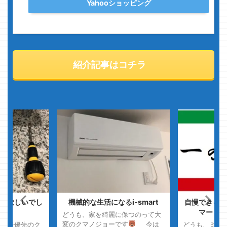
Yahooショッピング
紹介記事はコチラ
が欲しいでし
機械的な生活になるi-smart
自慢できる家
マートは
どうも、家を綺麗に保つのって大
変のクマノジョーです
今は
覇が最優先のク
どうも、ミル