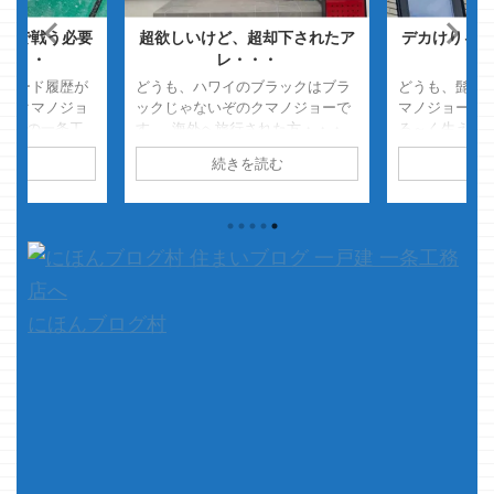
キで戦う必要
超欲しいけど、超却下されたア
デカけりゃえ
・・・
レ・・・
索ワード履歴が
どうも、ハワイのブラックはブラ
どうも、髭が
けのクマノジョ
ックじゃないぞのクマノジョーで
マノジョーで
近の一条工
す 海外へ旅行された方・・・
る～く生えて
ットワードです
経験してるかも・・・ ブラック
だから何だ
読む
続きを読む
続
出来る家なの
コーヒーはブラックじゃない事が
だから何だで
では、本
あるので注意してねｗ 色は黒い
本題です ク
の記事にコメン
けどね・・・砂糖全開よｗ さ
家・・・ 新
て
内容はザ
て、本題です 今回は、我が家ア
って建てた割
キュートのこの
イスマートを新築する際にクマノ
家です・・・
ー？」 ・・・
ジョーが超採用したかったけど
に予算があれ
超、却下されたアイツの事を紹介
なぁ～ & ...
してみようと思 ...
にほんブログ村