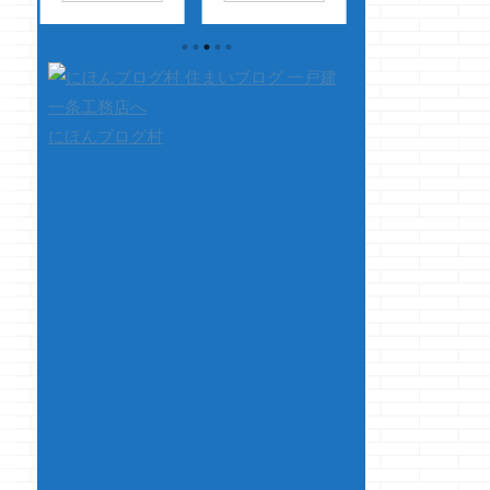
コン
す 最近トップニュ
材・・・クマノジョ
クマノジョーで
動し
ースとかでよく見
ーです
読み進
ダメなんです、ど
もち
る・・・ ダイソーで
めれば進めるほど、
しても目が行って
神アイテムを見つけ
貴重な純血のお二
まうのです・・
選あ
た・・・とか、スリ
人・・・・ ・・・
スイマセン、エロ
！！
コでこんなすばらし
と思ったけど、違う
クマで・・・ つ
にほんブログ村
コ
いアイテムが売って
宇宙にならいたか
でに、ちょっと下
いて
たぞ・・・絶対リピ
さて、本題です
のあいさつでごめ
ラス
買いだっ！！ みたい
あの二人がいれ
なさい コーネリ
すよ
なのって、大体１０
ば、もう少しサイヤ
女殿下好きです
なん
０円じゃないし、３
人は増えて
エスッユア ハイ
くし
００円でもないよね
い・・・・ こ
スッ！！ さて
て、
さて、本題です 今回
れは本題はないス
本題です 前回
、
は短めの内容でイこ
ね・・・
&n ...
戦布告するといっ
 急
うと思いますが 今回
いたアケル戦争で
・・
は、ちょっと天下の
が ...
に住
グーグルさんにちょ
ば、
っと物申しみたいな
ちく
内容ですｗ 突然で
・・
すが、皆さんはご自
でし
身の家の住所って検
索すると出てきます