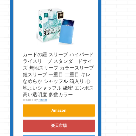
カードの鎧 スリーブ ハイパード
ライスリーブ スタンダードサイ
ズ 無地スリーブ カラースリーブ
鎧スリーブ 一重目 二重目 キレ
なめらか シャッフル 箱入り 心
地よいシャッフル 緻密 エンボス
高い透明度 多数カラー
created by
Rinker
Amazon
楽天市場