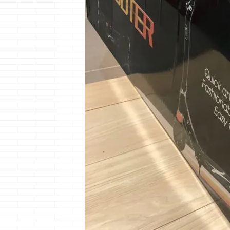
材・・・クマノ
ーです
読み
めれば進めるほ
貴重な純血のお
人・・・・ ・
と思ったけど、
宇宙にならいた
さて、本題
あの二人がいれ
ば、もう少しサ
人は増えて
い・・・・ 
れは本題はない
ね・・・
&n ...