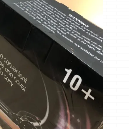
ジョ
クマノジョーです
るクマノジョーです
てますよっ！！
進
ダメなんです、どう
いつも、どう
トローラーに感
ど、
しても目が行ってい
も・・・何々なクマ
てますよっ！！ 
二
まうのです・・・
ノジョーですってい
ろん自慢ですよ
・・
スイマセン、エロい
う挨拶をある程度考
っ！！ｗ 嫁様当
違う
クマで・・・ つい
えてから どう
りがとぉ～～～
か
でに、ちょっと下系
も・・・・って入力
でも、専用リモ
です
のあいさつでごめん
し始めるけど、どう
ンのボタンに付
なさい コーネリア皇
もって入力した瞬間
るディスニープ
イヤ
女殿下好きです ィ
に何書こうか忘れて
は今は未対応で
エスッユア ハイネ
ます・・・・ そし
っ！！ ・・・・
こ
スッ！！ さて、
て、今も思い出せず
でやてっ！！ち
ス
本題です 前回、宣
思い出せないって事
ょうっ！！ さ
戦布告するといって
を書いてますｗ さ
本題です いやぁ
いたアケル戦争です
て、本題です 今回
来ましたね・・・
が ...
は家に住んでいる以
に来ましたね・
上必ず必要になる掃
積雪ｗ 豪雪地域
除機の話をちょっと
むからからすれ
してみます 一条工務
雪めっ！！こん
店の話はしませんヨ
しょうっ！！・
...
と思っている事
ょ ...