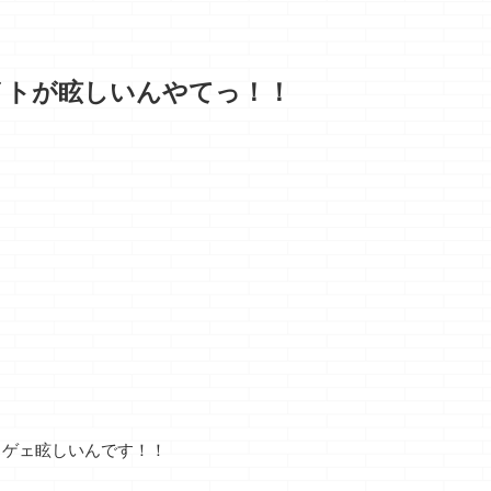
イトが眩しいんやてっ！！
ッゲェ眩しいんです！！