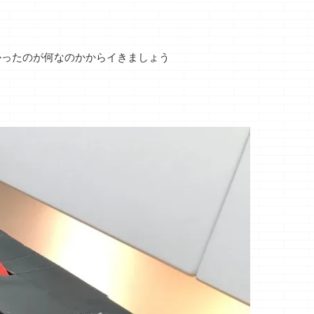
かったのが何なのかからイきましょう
から
シューズウォー
ダイソンだってち
駐車場のコン
宿泊
ル・・・アケル戦
ゃんと吸わなくな
ート、また
争
る・・・
敗・・・
って
どうも、アニメを見
どうも、どうもって
どうも、ＰＳ５
ナッ
てるとどうしても巨
書いた瞬間に何書こ
ジプレイ目的の
む
続きを読む
続きを読む
続きを読む
乳キャラに目が行く
うと思ってたか忘れ
ノジョーです や