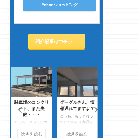
Yahooショッピング
紹介記事はコチラ
クリ
グーグルさん、情
引渡し直前だから
シューズウォ
失
報遅れてますよ？
思う・・・・宿泊
ル・・・アケル
体験
争
どうも、もうそれっ
はマ
てただのイイ商品が
どうも、今となって
どうも、アニメを
クマ
置いてあるだけだよ
はラディッツとナッ
てるとどうしても
続きを読む
続きを読む
続きを読む
っ
ねのクマノジョーで
パは貴重な人
乳キャラに目が行