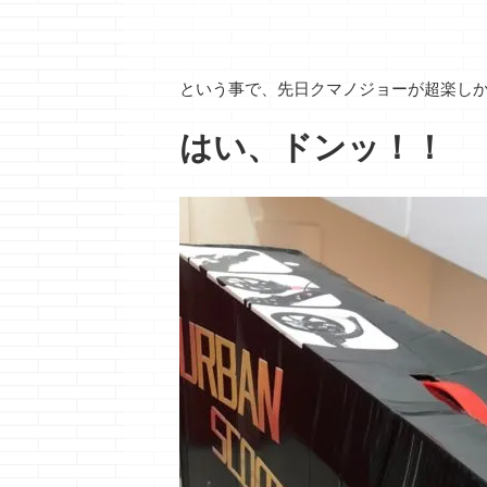
という事で、先日クマノジョーが超楽し
はい、ドンッ！！
引渡し直前だ
思う・・・・
体験
どうも、今とな
はラディッツと
続きを読
パは貴重な人