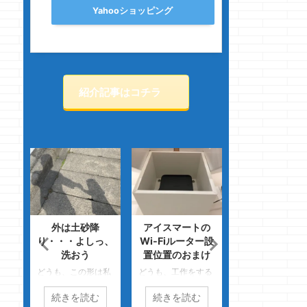
Yahooショッピング
紹介記事はコチラ
引き
外は土砂降
アイスマートの
図面はホントに
遊ん
り・・・よしっ、
Wi-Fiルーター設
ぉ～～～く見て
洗おう
置位置のおまけ
くこと
の色
どうも、この形は私
どうも、工作をする
どうも、鼻の穴は
ジョ
にはできませんでし
と特にA型感が薄れ
さいので掘ると裂
続きを読む
続きを読む
続きを読む
た
たのクマノジョーで
るクマノジョーです
るクマノジョーで