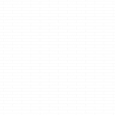
、こ
乾燥した時期にな
地盤改良やってるぜ
１００円ショッ
・
ると結構裂けま
ぇ～
って予定だ
キャンドゥ・・・
仕上
す・・・・
ったので 嫁様に時間
こで見つけたマ
・・・・乾燥するi-
あったらちょっと見
ングテープの色
今回
smartで大丈夫か？
に行ったってぇ
目ぼれｗ あ、買
、割
クマノジョー 裂け
ってお願いしときま
ゃお・・・・そ
なり
るか否か、こうご期
した
遊んじゃおｗ っ
もが
待っ！！ では本
・・・んで、しばら
事で さて、本題
です
題です ヘイヘ～～
くしたら &nb ...
す 今回は珍しく
の
イッ 床張り進んで
ごあいさつ文と
店の
るぜぇ～ ヘイヘ～
に繋がりがあり
i-
～～ィ そして、案外
ｗ 挨拶の通り、
養生は手前までだぜ
日１００円ショ
tの
ぇ ヘイヘ～イ ...
のキャンドゥに
・決
た際に 「あ、こ
イイいろだなぁ
つぶやきながら
取り、そして購
た 推し色 マス
ングテープ ...