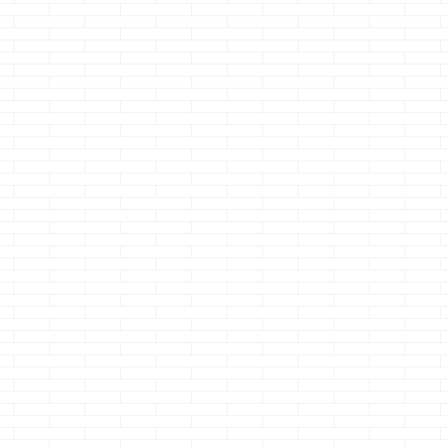
トの
図面はホントによ
地盤改良中ぅ～
一条工務店の
ー設
ぉ～～～く見てお
戸でちょっと
どうも、焼肉いった
まけ
くこと
だ
ら必ずウインナーを
する
どうも、鼻の穴は小
注文するクマノジョ
どうも、あっこ
薄れ
さいので掘ると裂け
ーです
昨日の
イイなのクマノ
む
続きを読む
続きを読む
続きを読む
です
るクマノジョーです
話・・・・ 今日は
ーです 先日行っ