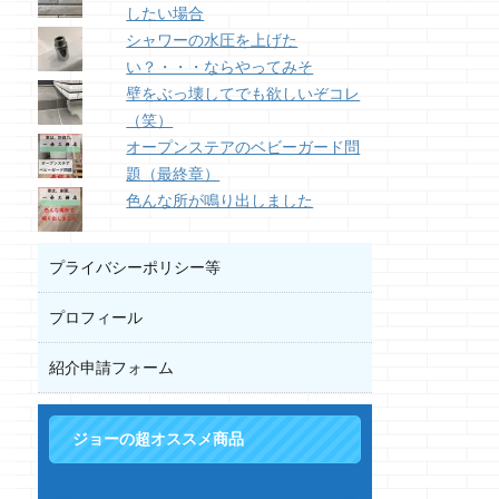
したい場合
シャワーの水圧を上げた
い？・・・ならやってみそ
壁をぶっ壊してでも欲しいぞコレ
（笑）
オープンステアのベビーガード問
題（最終章）
色んな所が鳴り出しました
プライバシーポリシー等
プロフィール
紹介申請フォーム
ジョーの超オススメ商品