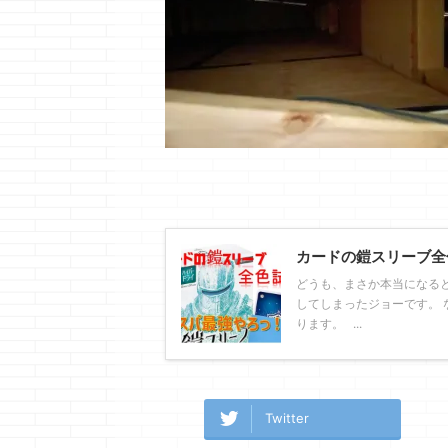
カードの鎧スリーブ全
どうも、まさか本当になる
してしまったジョーです。 
ります。 ...
Twitter