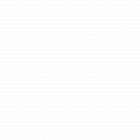
一条工務店の引き
外は土砂降
アイスマー
戸でちょっと遊ん
り・・・よしっ、
Wi-Fiルータ
だ
洗おう
置位置のお
どうも、あっこの色
どうも、この形は私
どうも、工作を
イイなのクマノジョ
にはできませんでし
と特にA型感が
続きを読む
続きを読む
続きを読
ーです 先日行った
たのクマノジョーで
るクマノジョー