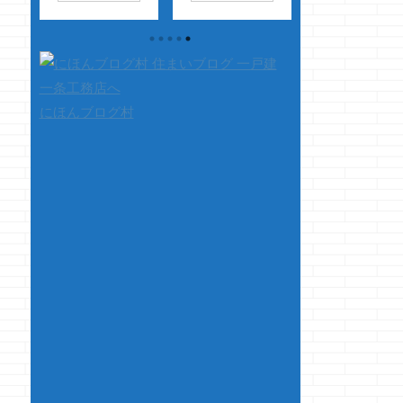
プの
す 最近流行ってる
まぁえぇか、こ
乾燥した時期に
 そ
って事で、呪術廻戦
んくらいで・・・
ると結構裂けま
スキ
を最近見ているので
って結構適当な仕上
す・・・・
に一
すが 無量空処の指の
がりになります
・・・・乾燥するi
っち
形・・・・できませ
さて本題です 今回
smartで大丈夫か
して
んｗ あと、ワルキュ
はおまけなので、割
クマノジョー 
にほんブログ村
て
ーレの三雲さんの指
と短めの記事になり
るか否か、こうご
で
も無理でしたｗ さ
ます ・・・いつもが
待っ！！ では
、
て、本題です 随分
長い訳でもないです
題です ヘイヘ
本題
久々に書く事になり
けどね
以前の
イッ 床張り進ん
ます
ますが、まだブログ
記事で 一条工務店の
るぜぇ～ ヘイヘ
先
は続ける意思はある
全館床暖によるWi-
～～ィ そして、
ップ
ようで・・・ 今回は
Fiの電波につい
養生は手前までだ
行っ
連休中の土砂降りの
て・・・ i-smartの
ぇ ヘイヘ～イ ..
の色
雨の日の事を書くだ
Wi-Fi問題・・・決
」と
けとします 最近一
着っ！！ 決 ...
手に
条関係ねぇなぁクマ
入し
ノジョー・・・・ っ
キ
て思っても暇つぶし
に見てやってくださ
いましｗ ちなみに内
容は完全にタ ...