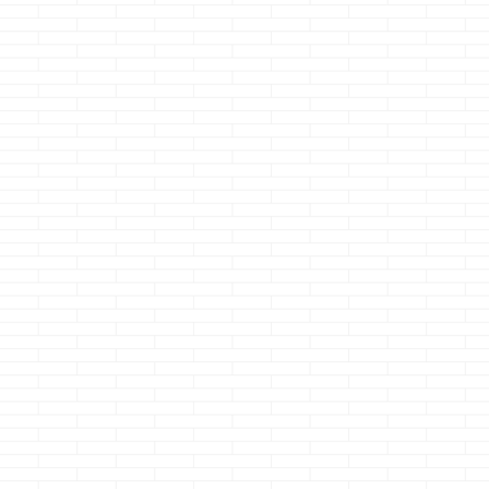
１００円ショップの
す 最近流行ってる
まぁえぇか
キャンドゥ・・・ そ
って事で、呪術廻戦
んくらいで・・
こで見つけたマスキ
を最近見ているので
って結構適当な
ングテープの色に一
すが 無量空処の指の
がりになります
目ぼれｗ あ、買っち
形・・・・できませ
さて本題です 
ゃお・・・・そして
んｗ あと、ワルキュ
はおまけなので
遊んじゃおｗ って
ーレの三雲さんの指
と短めの記事に
事で さて、本題で
も無理でしたｗ さ
ます ・・・いつ
す 今回は珍しく、
て、本題です 随分
長い訳でもない
ごあいさつ文と本題
久々に書く事になり
けどね
以前
に繋がりがあります
ますが、まだブログ
記事で 一条工務
ｗ 挨拶の通り、先
は続ける意思はある
全館床暖によるW
日１００円ショップ
ようで・・・ 今回は
Fiの電波につい
のキャンドゥに行っ
連休中の土砂降りの
て・・・ i-smar
た際に 「あ、この色
雨の日の事を書くだ
Wi-Fi問題・・
イイいろだなぁ」と
けとします 最近一
着っ！！ 決 ...
つぶやきながら手に
条関係ねぇなぁクマ
取り、そして購入し
ノジョー・・・・ っ
た 推し色 マスキ
て思っても暇つぶし
ングテープ ...
に見てやってくださ
いましｗ ちなみに内
容は完全にタ ...