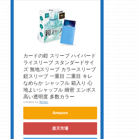
カードの鎧 スリーブ ハイパード
ライスリーブ スタンダードサイ
ズ 無地スリーブ カラースリーブ
鎧スリーブ 一重目 二重目 キレ
なめらか シャッフル 箱入り 心
地よいシャッフル 緻密 エンボス
高い透明度 多数カラー
created by
Rinker
Amazon
楽天市場