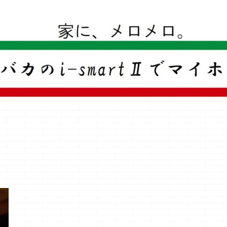
一条工務店のi-smartで建ててすっかり一条バカになった熊