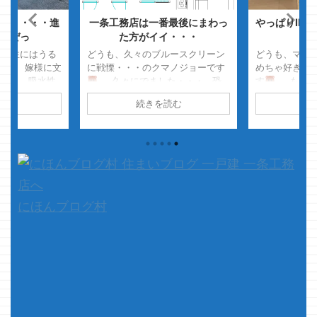
扉・・・・進
一条工務店は一番最後にまわっ
やっぱりIK
るぜっ
た方がイイ・・・
吸水性にはうる
どうも、久々のブルースクリーン
どうも、マイ
です 嫁様に文
に戦慄・・・のクマノジョーです
めちゃ好きだ
・・・ 吸水性
久々にでました・・・ 恐
す
もう、バ
・・・・ で
怖のブルースクリーン・・・・
んでました・
読む
続きを読む
続
やっぱ コレ、
再起動でとりあえず動いてます
でましたです
・・・って言っ
が、またいつ止まるか不安でいっ
まなくなりま
、本題に入っ
ぱいです
さて、本題です
みたくなって
夜に よしっ、
今回はマイホームを検討されてい
て、本題です
）玄関扉の事を
る方へ少しだけクマノジョーの意
み始めてから
て思ってたら、
見を書いてみようと思います
がIKEAの家
..
&nbsp ...
れほぼほぼ完
っとだけ内覧して
にほんブログ村