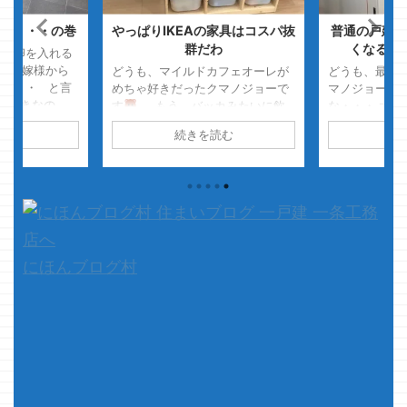
う・・・の巻
やっぱりIKEAの家具はコスパ抜
普通の戸建て
群だわ
くなる一
絶対卵を入れる
嫁様から
どうも、マイルドカフェオーレが
どうも、最終
だ・・・ と言
めちゃ好きだったクマノジョーで
マノジョーで
が好きなの
す
もう、バッカみたいに飲
な・・・ 大
て、本題で
んでました・・・
そう、飲ん
最終的には小
読む
続きを読む
続
家を建てて、住
でましたです 最近はすっかり飲
すると大をし
が 一条工務店
まなくなりましたが、たまに超飲
てしまう ・
場合、引き渡し
みたくなって飲んでます
さ
スミマセン 
家だけを引き渡
て、本題です アイスマートに住
近、知り合い
は外構は一
み始めてから1か月半程経ちました
って話をして
がIKEAの家具のおかげで、それぞ
特に家自体に
れほぼほぼ完成してきたのでちょ
を買う事に重
っとだけ内覧してみ ...
月々の支払額
にほんブログ村
の学区とか町
のようで 家
ま気にして無い感