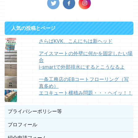
人気の投稿とページ
さらばKVK、こんにちは新ヘッド
アイスマートの外壁に何かを固定したい場
合
i-smartで外部排水にするとこうなるよ
一条工務店のEBコートフローリング（写
真多め）
エコキュート横積み問題・・・ヘイッ！！
プライバシーポリシー等
プロフィール
紹介申請フォーム