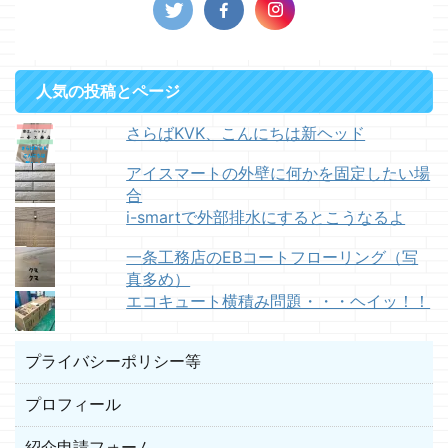
人気の投稿とページ
さらばKVK、こんにちは新ヘッド
アイスマートの外壁に何かを固定したい場
合
i-smartで外部排水にするとこうなるよ
一条工務店のEBコートフローリング（写
真多め）
エコキュート横積み問題・・・ヘイッ！！
プライバシーポリシー等
プロフィール
紹介申請フォーム