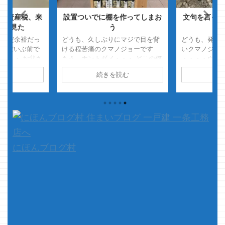
定資産税、来
設置ついでに棚を作ってしまお
文句を言って
して見た
う
い
だまだ余裕だっ
どうも、久しぶりにマジで目を背
どうも、発汗
す だいぶ前で
ける程苦痛のクマノジョーです
いクマノジョ
・・・ お父さ
もう、ホントダメ・・・ どこの何
・・・・ウソ
たら、子供にお
でどんな好成績やら高評価を得て
汗はよくかく
読む
続きを読む
続
トってのをやっ
るのかは知らないし知る気にもな
いです
さて
適当な公園に行
らないですが、CMが流れるとマジ
回、一条と戦
だったので久々
で画面を見られません・・・・ マ
か？ ・・・
 全然余裕でク
ジ、久々に本気で流してくれるな
おりましたが
！！ あの企
と思うCM・・・ ライフネット生
は・・・・ ・・
よかったのに
命：JKボンバーズ版 もう、多く
題です 固定資
を語りたくも無いですが自分には
んもう支払い終
完全に無理でした・・・ あ、別
にほんブログ村
括？それとも分
件ですけどＤポイントの美波ちゃ
んの足ってスッゴク太く見えるの
は自分だけ？ ・・・写し方の問題
だとは ...