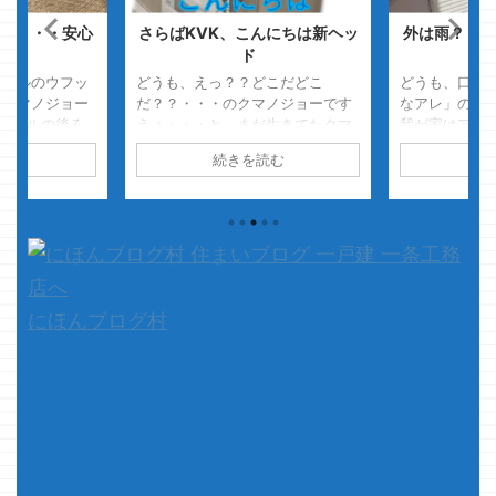
？・・・安心
さらばKVK、こんにちは新ヘッ
外は雨？・・
ド
レイルのウフッ
どうも、えっ？？どこだどこ
どうも、口癖
なクマノジョー
だ？？・・・のクマノジョーです
なアレ」のク
レイルの後ろ
えぇ・・・と、まだ生きてたクマ
我が家はアイ
・
ウフッ
ノジョーです、あらためましてあ
なり小さい方
読む
続きを読む
続
見えて好きな
けましておめでとうございます
の結果、どの
式サイトより
あぁ～、なんか腕が痒いわぁ～
「でっけぇな
本題です
～・・・カキカキ・・・あれ？違
がまず最初に
ーの強靭な精神
うな・・・ ここか？・・・カキカ
て、本題です
実験の事を書い
キ・・・・あれ？ここも違う
地域によって
...
な・・・・ えっ？どこだっ？痒い
が出ていて、 ..
んだけどどこをカキカキすればス
ッキリするんだ？コレ？？
にほんブログ村
・・・・結果、背中だったｗ そー
ゆー事ってありませんか？ｗ さ
て、本題です 新年一発目、投稿自
体がひっ ...