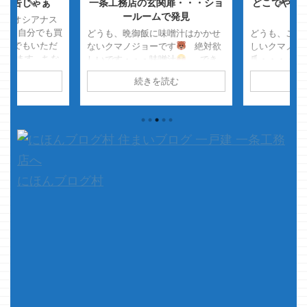
布告じゃぁ
一条工務店の玄関扉・・・ショ
どこでやれば
ールームで発見
っとオシアナス
す 自分でも買
どうも、晩御飯に味噌汁はかかせ
どうも、この
ントでもいただ
ないクマノジョーです
絶対欲
しいクマノジ
ってます ちな
しいです・・・味噌汁
でき
爪・・・・ 
・・・ウフフ
れば火傷するくらいアツアツ
ヒビが入りま
読む
続きを読む
続
・・の前に以前
で・・・・
さて、本題です
ほんの少しの
エアコンのコン
少し前に玄関扉が進化してやが
ビが・・・ 
てちょっとだけ
った～
・・・と、嘆いてい
るまで待って
いコレ 前回書
た矢先 たまたま三協アルミのシ
すぐに縦に・
をつけて無かっ
ョールームの近くを通ったので
ら、「それ歳
ージできなかっ
...
・・・・・そ
 ...
て、本題です
ログ・・・ &nb 
にほんブログ村