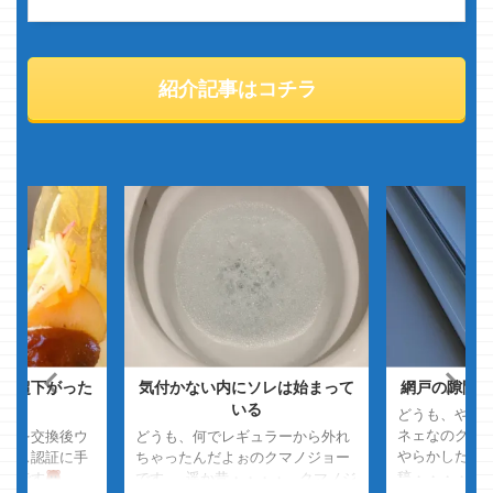
紹介記事はコチラ
利超下がった
気付かない内にソレは始まって
網戸の隙間問
・・
いる
どうも、やら
ネェなのクマ
ードを交換後ウ
どうも、何でレギュラーから外れ
やらかした、
センス認証に手
ちゃったんだよぉのクマノジョー
稿・・・・ 
ョーです
です 遥か昔・・・・ クマノジ