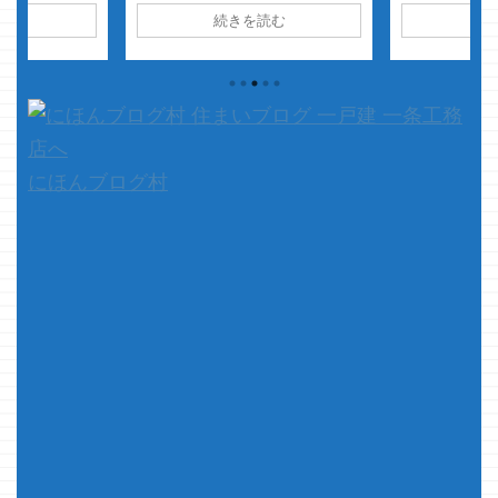
字にビックリ
・・
非常に
ョーはほっかほっか亭（今のホッ
読む
続きを読む
続
（悪い数字です
・
結構いろん
トモット系列）でバイトしており
35.55％て
たりイロイロ
ましたが、その時の超大好きメニ
ｗこんなんｗ 
事通ったので
ュー・・・・ 牛とじドン なん
いたい１％切
、本題です
でレギュラーから外れちゃってん
スでこんなこ
最近の金利では
のよコレっ！！ いまは、牛とじ
した・・・・
グでフラット実
かつ丼ってのでチョロっと出てま
してＰＶ数も
すけど いやっ！！牛とじドンを
ホント、以後
是非再びレギュラー化お願いしま
にほんブログ村
を引き締めさ
すｗ さて ...
&nbs ...