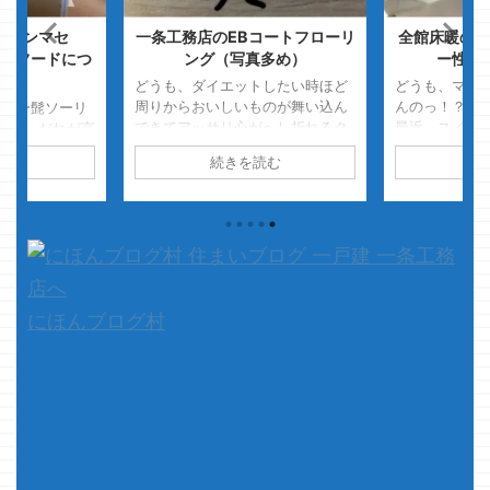
てスンマセ
一条工務店のEBコートフローリ
全館床暖の弊
ジフードにつ
ング（写真多め）
ー性能
）
どうも、ダイエットしたい時ほど
どうも、マジで
周りからおいしいものが舞い込ん
んのっ！？の
ーリー髭ソーリ
できてアッサリ心がへし折れるク
最近、スイッ
です だれが言
マノジョーです ほんとにさ
いるのですがコ
けど、髭ソーリ
読む
続きを読む
続
ぁ・・・・ 本気だすぞ
個もあるのね
かったっけ？
っ・・・・って時に来るんだよね
しよう、もう
回のブロ
ぇ ・・・・美味い物 ホンッ
ちゃおうかな
しょぅっ！！レ
ト困るわぁ・・・・・ムシャムシ
せと祠攻略を進
しねぇやんけ
ャ ・・・・・・美味いっ！！
ァ！！あと４
嘆いておりまし
さて本題です タイトルの通り
て、本題です
にクマノジョー
ですが、i-smartのEBコートフロ
はかなり前に
と発覚いたしま
ーリン ...
無線LANルー
とゴメンナサイ
にほんブログ村
てｗ 電波を
ました・・・
線LANルー ...