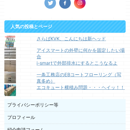
人気の投稿とページ
さらばKVK、こんにちは新ヘッド
アイスマートの外壁に何かを固定したい場
合
i-smartで外部排水にするとこうなるよ
一条工務店のEBコートフローリング（写
真多め）
エコキュート横積み問題・・・ヘイッ！！
プライバシーポリシー等
プロフィール
紹介申請フォーム