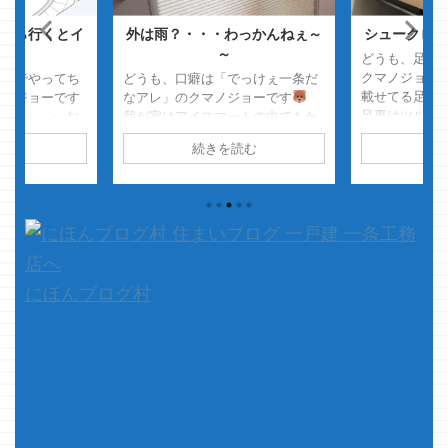
なら行くとイ
外は雨？・・・わっかんねぇ～
シュークロは
所
～
どうも、足裏
クマノジョー
こまでやってち
どうも、口癖は「でっけぇ一条だ
載せてる足洗
マノジョーです
なアレ」のクマノジョーです
足裏はツルツ
日・・・・ お
我が家はアイスマートの中でもか
着します お
までゲームを
なり小さい方・・・
・・・
読む
続きを読む
続
に足裏をコロ
かん後悔してお
の結果、どの一条物件を見ても
だいてます 
くそ眠てぇ
「でっけぇなぁ」
という感想
いけどワード
本題です 今ま
がまず最初に来てしまいます さ
文字のプラグ
条工務店で建て
て、本題です 先日の台風・・・
に対応してな
はクマノジョー
地域によってはものすごい被害
さて、本題
っしゃいます
が出ていて、 ...
くのが空いた
らそれなりに上
短めにいきます &
るだろうと自覚
にほんブログ村
さすがに住み始
ので最近の記事
...