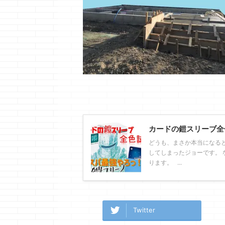
カードの鎧スリーブ全
どうも、まさか本当になる
してしまったジョーです。 
ります。 ...
Twitter