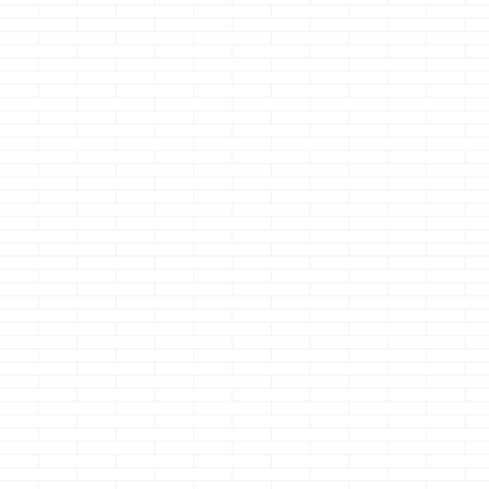
ーです
愛知
民クマノジョー
八十亀ちゃんの
葉、すんなり内
分かります
あ
こまで乱発しま
が、何気に同じ
使ってます
て、本題です 
ホーム計画、進
ますか？ メー
は？ 注文？建売
ンション？中古？
地は？ 仕様は？
取りは？ オー ...