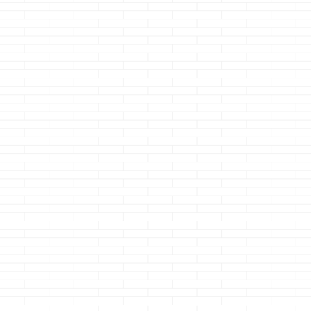
マイホームを
中に購入し
物・・・
どうも、八十亀
ん観察日記メチ
続きを読
もろいのクマノ