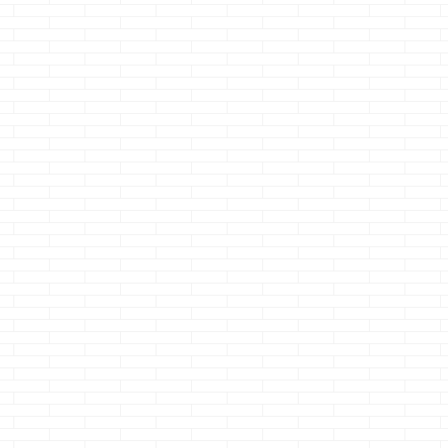
県
お過ごしですか？ ク
ら流石に冷えますが
いにやりました
マノジョーは納豆を
ポケットインなら
ノジョー！！ 楽
言
食べる時は、別の器
基本ホッカホカです
ラソン完走です
容が
で納豆と卵とタレ類
では、本題で
っ！！ 最後は嫁
そ
を全部混ぜてからご
す 少し前になりま
用にアイパット
せん
飯にONしますよ
すが・・・ あぁ～
入してフィニッ
言葉
っ！！ えっ？納豆の
～んっ！？ ２カ月点
ｗ 一発で基本ポ
さ
旨味が発揮されない
検の連絡来ねぇじゃ
トとマラソンポ
マイ
って？ いいやん
ねぇかっ！！
トで1万近くポイ
んで
っ！！俺は好きなの
みたいな事を書いて
トゲットだぜっ
カー
っ！！ さて、本題
ました・・・・ コ
うっひょぉ～～
？マ
です いやぁ、じつに
レの時ね 来るっ！！
う！！ 次、ポイ
 土
久しぶり・・・・ マ
２ ...
で何買おう（貰
 間
ジ久しぶりに投稿で
う）っかな～ｗ
すよマジで 前回投稿
て、本題です 前
が５月２２日になっ
回、短い記事に
てたから、１カ月以
ぞって言ってお
上も書いて無かった
がら何だかんだ20
のねｗ もうコイツ
文字を越えてし
は書かねぇっぽいな
たので 今度こそ
っ ...
記事を書 ...