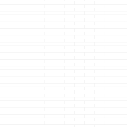
計画
ついにやって来た
来たっ！！2カ月
トリプルサッ
た
2年訪問
点検っ！！
ノールック
で・・・あれ
どうも、全部先に混
どうも、指先は冬場
ちゃ
ぜてからオンするク
でもホッカホカのク
どうも、人生初
ャお
マノジョーです い
マノジョーです
のクマノジョー
む
続きを読む
続きを読む
続きを読む
ジョ
かがですか？いかが
外に出しっぱなしな
やりました！！