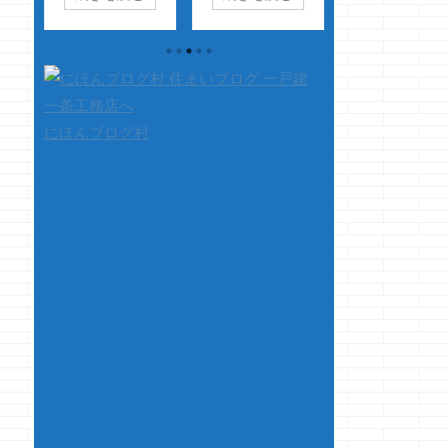
クマ
す 初湾曲っ！！
ーです
愛知県
お過ごしですか？
天マ
ホントはウルトラワ
民クマノジョー
マノジョーは納豆
イドにしたかったけ
八十亀ちゃんの言
食べる時は、別の
様
ど、予算の関係上で
葉、すんなり内容が
で納豆と卵とタレ
を購
普通の1920ｘ1080モ
分かります
あそ
を全部混ぜてから
シュ
ニターですが 想像
こまで乱発しません
飯にONしますよ
にほんブログ村
イン
してたより、ずっと
が、何気に同じ言葉
っ！！ えっ？納
イン
画面に集中できるぞ
使ってます
さ
旨味が発揮されな
ン
っ！！ リフレッシ
て、本題です マイ
って？ いいやん
！！
ュレートも144にし
ホーム計画、進んで
っ！！俺は好きな
～
たから、もういろい
ますか？ メーカー
っ！！ さて、
ント
ろとヌルヌルだぜ
は？ 注文？建売？マ
です いやぁ、じ
お
っ！！ けど、今は
ンション？中古？ 土
久しぶり・・・・
 さ
普通のテレビでホラ
地は？ 仕様は？ 間
ジ久しぶりに投稿
イゾンやってるぜ
取りは？ オー ...
すよマジで 前回
すん
っ！！ モニター関係
が５月２２日にな
きな
ねぇぜっ！！ さ
てたから、１カ月
00
て、本題です &n ...
上も書いて無かっ
まっ
のねｗ もうコイ
短い
は書かねぇっぽい
っ ...