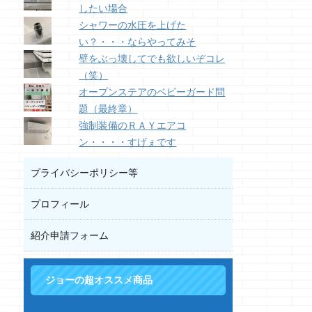
したい場合
シャワーの水圧を上げた
い？・・・ならやってみそ
壁をぶっ壊してでも欲しいぞコレ
（笑）
オープンステアのベビーガード問
題（最終章）
強制装備のＲＡＹエアコ
ン・・・・すげぇです
プライバシーポリシー等
プロフィール
紹介申請フォーム
ジョーの超オススメ商品