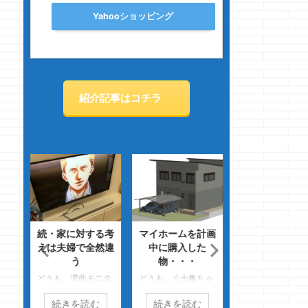
Yahooショッピング
紹介記事はコチラ
シは
続・家に対する考
マイホームを計画
ついにやって来
えは夫婦で全然違
中に購入した
2年訪問
？
う
物・・・
どうも、全部先に
完走
どうも、湾曲モニタ
どうも、八十亀ちゃ
ぜてからオンする
です
ーをかってウッハウ
ん観察日記メチャお
マノジョーです 
続きを読む
続きを読む
続きを読む
つ
ハのクマノジョーで
もろいのクマノジョ
かがですか？いか