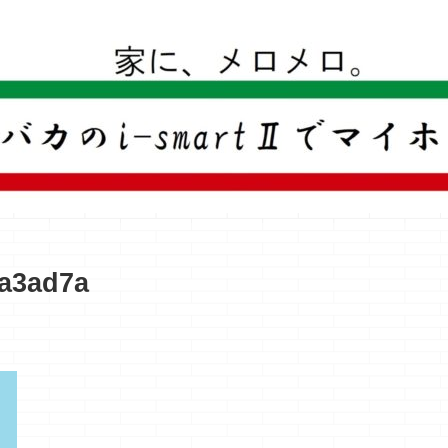
一条工務店のi-smartで建ててすっかり一条バカになった熊
a3ad7a