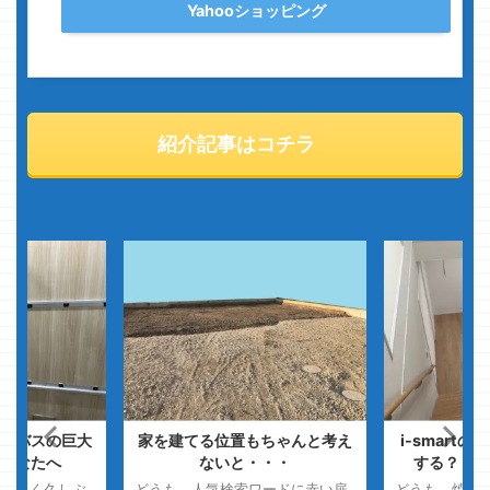
Yahooショッピング
紹介記事はコチラ
トバスの巨大
家を建てる位置もちゃんと考え
i-smart
あなたへ
ないと・・・
する？・・
凄まじく久しぶ
どうも、人気検索ワードに赤い扉
どうも、焼き