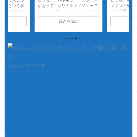
・・ という事
があってニヤリのクマノジョーで
レブンのが一
この記事を見る
す 赤い扉・・・ あんま使って
ーです
・・
いであろうと思
る人いないんだよねぇ フハハハ
けど、全然見
読む
続きを読む
続
ャメチャ検索し
ッ！！是非参考にしてみてくれた
あれは幻だっ
なかった事を書
まえョｗ さて、本題です 今
というくらい
はあるのかも？
回は、家の建てる場所・・・ と
見ません 販
どん書いてみま
は言っても、土地の場所ではあり
さて、本題
も、アイスマー
ません 自分が所有している土地
今回はオープ
が経過したク
の、どの位置に家を建てるかって
...
KOKI 18Vコン
話です クマノジ ...
ンパクト＆ドライ
にほんブログ村
d by Rinker
...