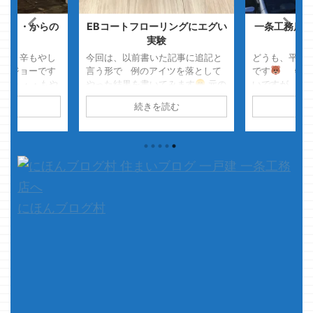
・・・からの
EBコートフローリングにエグい
一条工務店・
～
実験
はピリ辛もやし
今回は、以前書いた記事に追記と
どうも、平成
マノジョーです
言う形で 例のアイツを落として
です
特に最
す・・・もや
やった結果を書いてみます
元の
いですが、最
より少し味が変
記事自体は、まだ建築中のヤツや
てみました・
読む
続きを読む
続
でもうまいぜ
ねコレ
↓ここから元の記事 ど
クマノジョー
て本題です
うも、ダイエットしたい時ほど周
・・・意味は
逃しまし
りからおいしいものが舞い込んで
て、本題です
を書いておりま
きてアッサリ心がへし折れるクマ
引渡し・・・
ぅっ・・・と枕
ノジョーです
ほんとにさ
は、まだ随分
す ・・・んで
ぁ・・・・
本気だすぞ
んて思ってたら、
グを読 ...
っ・・・・って時に来るんだよね
ぇ
・ ...
にほんブログ村