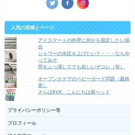
人気の投稿とページ
アイスマートの外壁に何かを固定したい場
合
シャワーの水圧を上げたい？・・・ならや
ってみそ
壁をぶっ壊してでも欲しいぞコレ（笑）
オープンステアのベビーガード問題（最終
章）
さらばKVK、こんにちは新ヘッド
プライバシーポリシー等
プロフィール