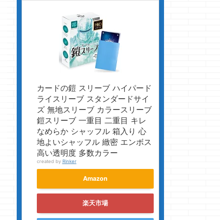
カードの鎧 スリーブ ハイパード
ライスリーブ スタンダードサイ
ズ 無地スリーブ カラースリーブ
鎧スリーブ 一重目 二重目 キレ
なめらか シャッフル 箱入り 心
地よいシャッフル 緻密 エンボス
高い透明度 多数カラー
created by
Rinker
Amazon
楽天市場