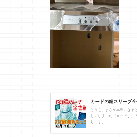
カードの鎧スリーブ全
どうも、まさか本当になる
してしまったジョーです。 
ります。 ...