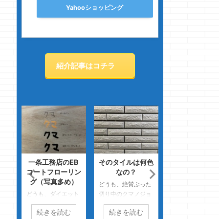
Yahooショッピング
紹介記事はコチラ
・い
一条工務店のEB
そのタイルは何色
建てた時は無か
か？
コートフローリン
なの？
たアイスマート
グ（写真多め）
オプション達
務
どうも、絶賛ぶった
マノ
どうも、ダイエット
切り中のクマノジョ
どうも、夜中の２
出て
したい時ほど周りか
ーです いやぁ、面
にたたき起こされ
続きを読む
続きを読む
続きを読む
ログ
らおいしいものが舞
白いね・・・ゴース
クマノジョーで