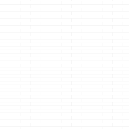
そのタイルは
なの？
どうも、絶賛ぶ
切り中のクマノ
ーです いやぁ
続きを読
白いね・・・ゴ