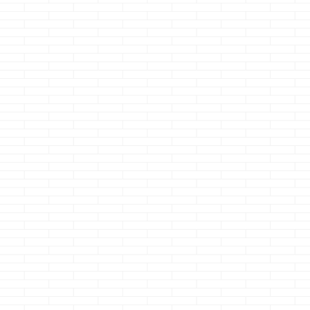
トオブツシマ バ
バッサ切りまく
ますが、CVが中
んなので もうこ
ゾロのお話だな
ｗ・・・って思
がら遊んでま
さて、本題です 
はかなり短めに
うと思います 
というか少し前
ですが、明らか
条工務店の
家・・・・ 一条
店の家にしか見
い家（アイシリ
ズ）を建築中だ
のですが、足場
れて仮囲いも取
後は外構だ
け・・・・ みた
家がありまして ..