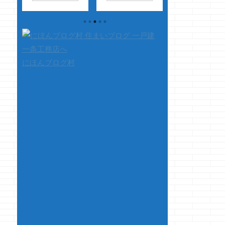
ジョ
い込んできてアッサ
トオブツシマ バッサ
あの野郎・・・・
件
リ心がへし折れるク
バッサ切りまくって
時にプンプンしや
のは
マノジョーです ほ
ますが、CVが中井さ
って・・・あのモ
ッ
んとにさぁ・・・・
んなので もうこれは
キート野郎めっ！
でて
本気だすぞ
ゾロのお話だな
それくらいの血は
っ・・・・って時に
ｗ・・・って思いな
げるから、痒くし
にほんブログ村
して
来るんだよねぇ
がら遊んでますｗ
いでっ！！お願い
にさ
・・・・美味い物
さて、本題です 今回
っ！！ お互いう
す
ホンット困るわ
はかなり短めにしよ
やっていこうよ
す
ぁ・・・・・ムシャ
うと思います 最近
っ！！ さて、
店
ムシャ
というか少し前の話
です 今回は前回
画や
・・・・・・美味い
ですが、明らかに一
記事のコメントに
イロ
っ！！ さて本題
条工務店の
「おいっ」の一言
がり
です タイトルの通
家・・・・ 一条工務
無いのに前回の第
りですが、i-smartの
店の家にしか見えな
弾です 前回はエ
EBコートフローリン
い家（アイシリー
ステリア部分を書
...
ズ）を建築中だった
たので、今回はイ
のですが、足場も取
テリア部分を書い
れて仮囲いも取れて
いきます 前置き
後は外構だ
くと、またどうで
け・・・・ みたいな
よく長くなるので
家がありまして ...
んどんイ ...