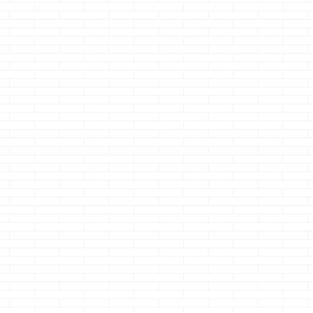
何色
建てた時は無かっ
私は変人・・・そ
無限上昇・・
たアイスマートの
してあなたも・・
ずれはトップ
オプション達②
った
どうも、当選しなか
どうも、一条工
ジョ
どうも、夜中の２時
ったクマノジョーで
店 ブログ ク
、面
にたたき起こされた
す ちゃんと外れま
ジョーの項目が
む
続きを読む
続きを読む
続きを読む
ース
クマノジョーです
したｗ 前澤社長の
きたらきっとブ