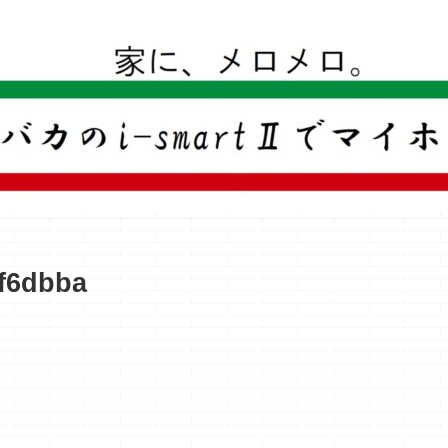
一条工務店のi-smartで建ててすっかり一条バカになった熊
f6dbba