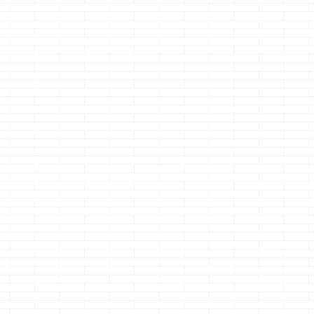
ッサ
あの野郎・・・・ ２
お年玉ｗ ・・・ち
はやめるクマノ
って
時にプンプンしやが
くしょうっ！！
ーです
同条
井さ
って・・・あのモス
さて、本題です タ
で現在でてくる
れは
キート野郎めっ！！
イトルをみて、クマ
お二方・・・ ゴ
それくらいの血はあ
ノジョーはそもそも
ドブロガー様が
いな
げるから、痒くしな
変態・・・じゃなく
きますね
当
すｗ
いでっ！！お願い
て変人なのに 何を
然、今までもそ
今回
っ！！ お互いうまく
いまさら言ってん
これからも参考
しよ
やっていこうよ
だ・・・ って思っ
せていただきま
最近
っ！！ さて、本題
てしまった方はクマ
さて、本題で
の話
です 今回は前回の
ノジョーを呼んでく
先日、一条工務
に一
記事のコメントに
れているありがたい
の水密試験の動
「おいっ」の一言も
方であると推察され
ら何やらがイロ
工務
無いのに前回の第２
ます ・・・ホン
出てきて盛り上
えな
弾です 前回はエク
ト、ありが ...
ましたね ...
ー
ステリア部分を書い
った
たので、今回はイン
も取
テリア部分を書いて
れて
いきます 前置きを書
くと、またどうでも
いな
よく長くなるのでど
.
んどんイ ...