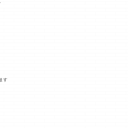
か
ヨ
ノジョーです 何の
ー・・・・ 今
にフフッのクマ
知っ
話？・・・ 昔、キ
頃・・・今頃になっ
ョーです アク
いな
ャプテン翼を見てい
て脱毛に目覚めまし
数がどうとか、
ッカ
て日向小次郎君が直
てｗ 手始めにワック
ゆー事じゃなく
ャッ
線的ドリブルで相手
スシートでモジャモ
て・・・ ホラ
が、
を蹴散らしている姿
ジャの毛をガンガン
ッ・・・ 優勝カ
お腹
を見て思った感想で
ブッコ抜いておりま
プみたいのに、
すｗ テクが無いか
したが 股間廻りの太
バカってアイコ
食い
ら強引に突っ込んで
もも内側あたりをベ
書いてあるのっ
・・
しまえ・・・ みた
リッっとやったら肌
なんか、すっご
、本
いな発想が好きでし
が柔らか過ぎて変な
カっぽいｗ スコ
、短
たｗ まぁ、テクは
引っ張られ方をした
自体がはたして
・
あるんでしょうけど
ようで・・・・ すん
のか悪いのかも
ダに
強引さが好きだった
ごい内出血を起こし
分からんけど、
ます
った
って話です さ
てしまったｗ
かく画像が面白
て、本題です &nbs
・・・まぁ、もう直
たｗ さて、本
...
ったけどね ・・・今
です 結局、前々
は家庭用の脱毛器を
回・前回と続き3 ..
少しずつやってるけ
どね ・・・さっさと
髭を全滅させていけ
どね ・・・・まだ