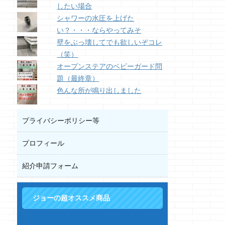
したい場合
シャワーの水圧を上げた
い？・・・ならやってみそ
壁をぶっ壊してでも欲しいぞコレ
（笑）
オープンステアのベビーガード問
題（最終章）
色んな所が鳴り出しました
プライバシーポリシー等
プロフィール
紹介申請フォーム
ジョーの超オススメ商品