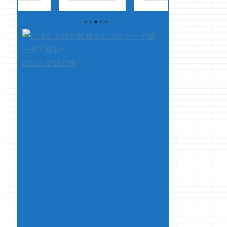
ノジ
ーです 昨日・・・
になってませんヨ
ノジョーです 
セス
つか今日・・・・ お
もう、このCM知っ
話？・・・ 昔、
そー
っさんなのに、3時
てる人はあんまいな
ャプテン翼を見て
までゲームをしてし
いかなぁ スニッカ
て日向小次郎君が
まいじゃっかん後悔
ーズのCMのキャッ
線的ドリブルで相
ッ
しております
チフレーズですが、
を蹴散らしている
にほんブログ村
一条
・・・・くそ眠てぇ
クマノジョーはお腹
を見て思った感想
ンが
っ！！ｗ さて、本
がすいたらYES
すｗ テクが無
て
題です 今まさに、
っ！！ 何か飯食い
ら強引に突っ込ん
いバ
今まさに一条工務店
てぇっ！！・・・・
しまえ・・・ み
ア
で建てようとお考え
ですｗ さて、本
いな発想が好きで
良い
の方はクマノジョー
題です 今回は、短
たｗ まぁ、テク
よく
のブログを見てらっ
めにします・・・
あるんでしょうけ
とに
しゃいますか？ バカ
何か、前回はムダに
強引さが好きだっ
かっ
っぷりならそれなり
長くなってしまった
って話です さ
題
に上位に食い込んで
ので ...
て、本題です &nb
いるだろうと自覚し
...
.
ておりますが、さす
がに住み始めが1年
以上前ですので最近
の記事にフレッシュ
感は無く ...