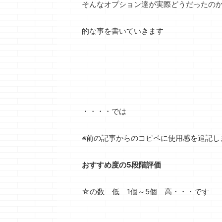
そんなオプション達が実際どうだったの
になってません
もう、このCM
てる人はあんま
的な事を書いていきます
いかなぁ スニ
ーズのCMのキ
チフレーズです
クマノジョーは
がすいたらYES
っ！！ 何か飯
てぇっ！！・・
ですｗ さて
・・・・では
題です 今回は
めにします・・
何か、前回はム
※前の記事からのコピペに使用感を追記し
長くなってしま
ので ...
おすすめ度の5段階評価
☆の数 低 1個～5個 高・・・です