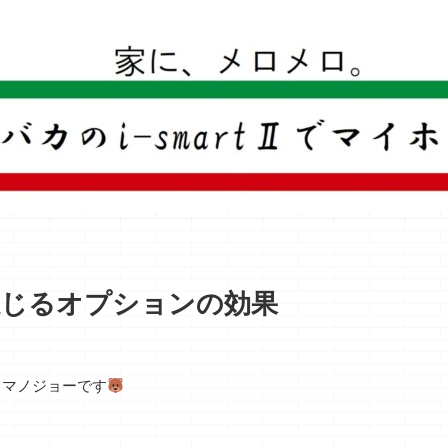
一条工務店のi-smartで建ててすっかり一条バカになった熊
で感じるオプションの効果
クマノジョーです