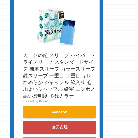
カードの鎧 スリーブ ハイパード
ライスリーブ スタンダードサイ
ズ 無地スリーブ カラースリーブ
鎧スリーブ 一重目 二重目 キレ
なめらか シャッフル 箱入り 心
地よいシャッフル 緻密 エンボス
高い透明度 多数カラー
created by
Rinker
Amazon
楽天市場