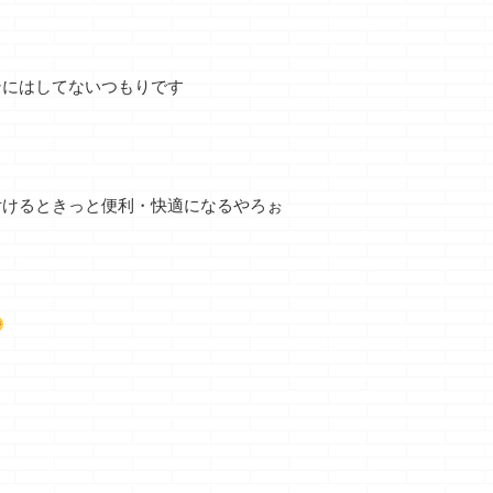
ンにはしてないつもりです
付けるときっと便利・快適になるやろぉ
ロア
これってロスガー
小型でもメチャメ
続・続・家に
よう
ドのおかげ？
チャ性能がイイな
る考えは夫婦
コレ
然違う
すい
どうも、「おお
クマ
っ・・と！！、小次
どうも、しっかり内
どうも、最近goog
い
郎君！！テクニック
出血のクマノジョー
サーチコンソー
む
続きを読む
続きを読む
続きを読む
択肢
が無ぁ～い」のクマ
です クマノジョ
ら来たメールの