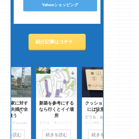
Yahooショッピング
紹介記事はコチラ
対す
新築を参考にする
クッションフロア
これってロスガ
で全
なら行くとイイ場
には注意しよう
ドのおかげ？
所
どうも、お腹がすい
どうも、「おお
le
どうも、久々にここ
たらYESっ！！クマ
っ・・と！！、小
ルか
までやってちょっと
ノジョーです い
郎君！！テクニッ
続きを読む
続きを読む
続きを読む
画像
後悔中のクマノジョ
や・・・全然選択肢
が無ぁ～い」のク