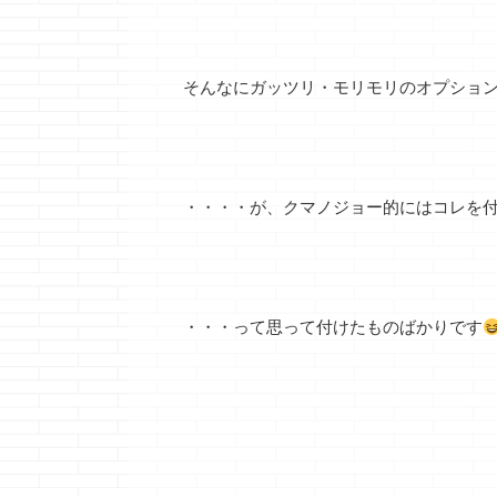
そんなにガッツリ・モリモリのオプショ
・・・・が、クマノジョー的にはコレを
・・・って思って付けたものばかりです
クッションフ
には注意し
どうも、お腹が
たらYESっ！！
ノジョーです 
続きを読
や・・・全然選