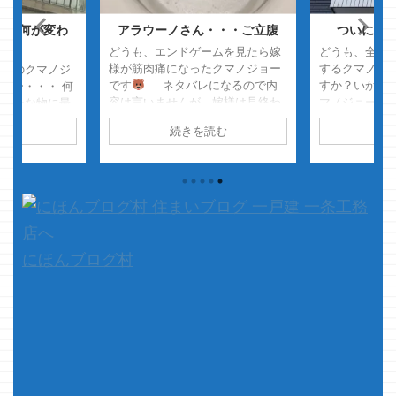
！！何が変わ
アラウーノさん・・・ご立腹
ついにや
？
どうも、エンドゲームを見たら嫁
どうも、全部
様が筋肉痛になったクマノジョー
するクマノジ
最強のクマノジ
です
ネタバレになるので内
すか？いかが
ョー・・・ 何
容は言いませんが、嫁様は見終わ
マノジョーは
ベターな物に最
ったら疲労困憊でした すごく楽
別の器で納豆
向がありま
読む
続きを読む
続
しかったのでオススメです
混ぜてからご
定・・・とかも
さて本題です 連休突入して、令
っ！！ えっ
が、結局いつも
和に年号が変わりましたが 我が
れないって？
まいます そん
家のアラウーノさんはご立腹です
は好きなのっ
すが、先日コン
おいっ！！
&n ...
す いやぁ、じ
コボールが喰い
り・・・・ 
、まさかの3
すよマジで 
・・ しかたな
になってたか
のとしてポリッ
にほんブログ村
いて無かった
のですが マ
は書かねぇっぽい
ｗ 無性に食べ
スが効いてたせ
味いｗｗ ...