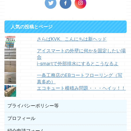
人気の投稿とページ
さらばKVK、こんにちは新ヘッド
アイスマートの外壁に何かを固定したい場
合
i-smartで外部排水にするとこうなるよ
一条工務店のEBコートフローリング（写
真多め）
エコキュート横積み問題・・・ヘイッ！！
プライバシーポリシー等
プロフィール
紹介申請フォーム