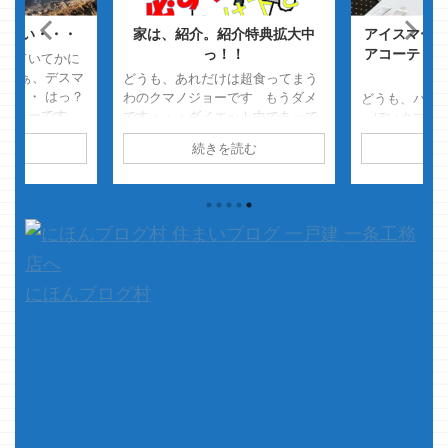
まない・・・
家は、紹介。紹介特典拡大中
アイスマート
っ！！
アコーティン
をしていてかに
神
 あぁ、デスマ
どうも、あれだけは超食ってまう
・・・ はっ？
わのクマノジョーです もうダメ
どうも、バッ
ノジョーです
です・・・ダイエット中であって
っぽいクマノ
ました・・・
も出てきたら超食ってしまいま
をちゃんとや
読む
続きを読む
続
ーっつったらデ
す・・・・ ・・・・・瀬戸焼きそ
クマノジョ
！！ いやっ！
ばｗ 何それ？瀬戸焼きそばっ
ぽく素振りし
しょっ！！
て？ って知らない方は調べて是非
グな体の使い
ませんでし
食って下さい 美味しいですよ 普
です・・・
通のソース焼きそばとはちょっと
フロアコーテ
違う、うまうまな焼きそばです
直クマノジョ
是非、ご賞味を・・・・ さて、
す
・・・・
本題です 以前に、一条工務店の
のしずくさんもエ
にほんブログ村
紹介制度の話をちょっと書いた事
があります 抽選会1 ...