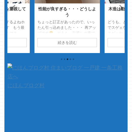
さを重視して
性能が良すぎる・・・どうしよ
木造は動く・
ツ
う
動く
痛がするよねホ
ちょっと訂正があったので、いっ
どうも、とん
ーです もう最
たん引っ込めました・・・ 再アッ
でスゲェなの
ているマス
プです
どうも、引渡しの事で
スゲェね・・
に曲げられるワ
頭がいっぱいでホワイトデーを忘
っぷりｗ マ
読む
続きを読む
続
いますが、その
れていたクマノジョーです
期間やって、約
りに常に当たっ
いやっ・・・・しょうがないでし
ットコインを
頭痛がしま
ょっ
あんなビックイベントあ
は約17000
ノジョー的には
ったら 忘れちゃうよ・・・・
まいましたｗ
ので、なかなか
・・・・・ごめんよ、嫁様
たなオイ ・
くてレーシック
さて本題です 先日より、IKEAか
気にしてない
で、最近はちょ
ら届いた家具を ...
本題です ク
でｗ さて、本
家・・・ 新
にほんブログ村
常に短めの記事
能には一切関
す アイスマー
ッゲェ気にな
まして 当然の事