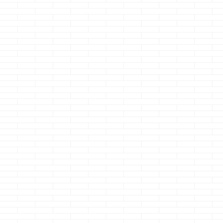
ってきた我が家
レビ戦争がよう
終了・・・・ も
マジで疲れまし
ョ・・・・ 全て
イツから始まり
買おうかワクワ
ウキウキでたま
安くなってた有
Ｌテレビを見つ
ヒャッハァ～
～・・・からの 
たぜ購入・・・
の 初期不良・・
らの 初期不良・
からの 初期不
良・・・で返金 
バカのi-smart
ホーム初期不良
礼をまた喰らっ
た・・・
2021
17ど ...