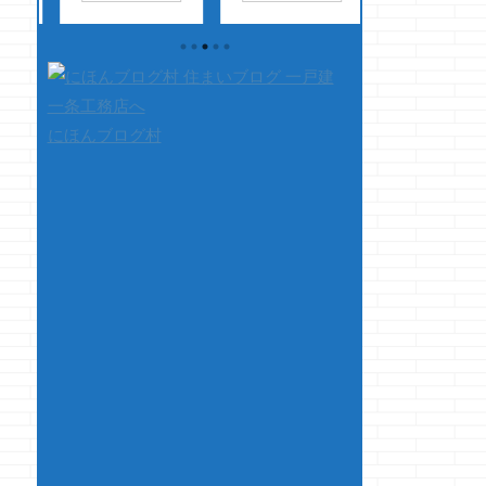
たの
ジョーです 先日、
ってきた我が家のテ
ローテーション
ヤし
楽天マラソン完走し
レビ戦争がようやく
るとよりおいしく
いて
たぜぇ！！ってルン
終了・・・・ もう、
ただけます・・・
そ
ルンしてたけど 完走
マジで疲れました
・・・ ・・・
ーカ
するきっかけは一条
ョ・・・・ 全てはコ
・・・・・このデ
い出
工務店の紹介制度ｗ
イツから始まり 何
がぁっ！！
にほんブログ村
務店
紹介した方が本契約
買おうかワクワク・
て、本題です 
と思
までイったらしく、
ウキウキでたまたま
凄くタイトルのま
認し
クマノジョーの元に
安くなってた有機Ｅ
の記事を今回は書
ます
現ナマが届きました
Ｌテレビを見つけて
ます 家の中に付
は
ひょぉ～～～
ヒャッハァ～
ている扉の事です
を住
～！！ 現ナマひょぉ
～・・・からの やっ
&nbsp ...
 ベ
～～～～！！
たぜ購入・・・から
にな
・・・・晴れて、完
の 初期不良・・・か
しれ
走です さて、本題
らの 初期不良・・・
に
です 今回、クマノ
からの 初期不
素も
ジョーの元に現ナマ
良・・・で返金 一条
が来た事で紹介した
バカのi-smartでマイ
方が本契約までたど
ホーム初期不良の洗
り着いた・・・・ 実
礼をまた喰らっ
はクマノジョ ...
た・・・
2021-09-
17ど ...