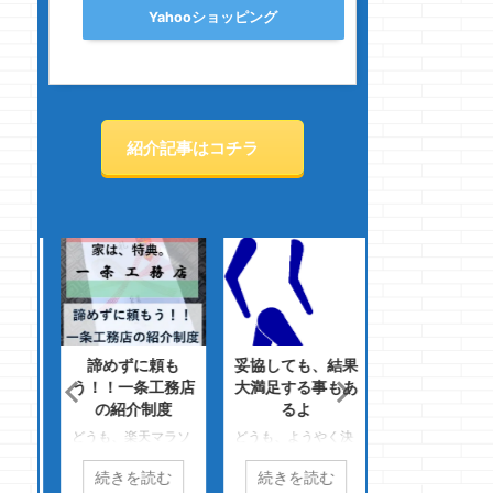
Yahooショッピング
紹介記事はコチラ
最良
諦めずに頼も
妥協しても、結果
室内の扉の種類
基準
う！！一条工務店
大満足する事もあ
ちゃんと考え
の紹介制度
るよ
て・・・
チョ
クで
どうも、楽天マラソ
どうも、ようやく決
どうも、牛丼は吉
ョー
ン完走のきっかけは
着したクマノジョー
家とすき屋が好き
続きを読む
続きを読む
続きを読む
一条
一条工務店のクマノ
です もう長い事戦
クマノジョーです