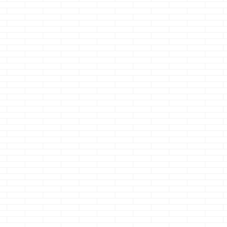
結果
室内の扉の種類は
抽選会1等並みの
一条工務店が
もあ
ちゃんと考え
超特典・・・なの
だと判断した
て・・・
にね
どうも、チロル
く決
どうも、牛丼は吉野
どうも、狙って入っ
コはやっぱミル
ョー
家とすき屋が好きな
たのにガッカリのク
しょのクマノジ
む
続きを読む
続きを読む
続きを読む
事戦
クマノジョーです
マノジョーです
です 前回は、