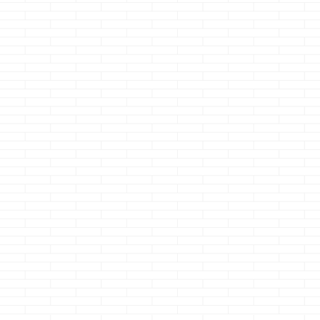
妥協しても、
大満足する事
るよ
どうも、ようや
着したクマノジ
続きを読
です もう長い