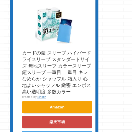
カードの鎧 スリーブ ハイパード
ライスリーブ スタンダードサイ
ズ 無地スリーブ カラースリーブ
鎧スリーブ 一重目 二重目 キレ
なめらか シャッフル 箱入り 心
地よいシャッフル 緻密 エンボス
高い透明度 多数カラー
created by
Rinker
Amazon
楽天市場