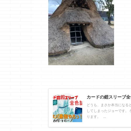
カードの鎧スリーブ全
どうも、まさか本当になる
してしまったジョーです。 
ります。 ...