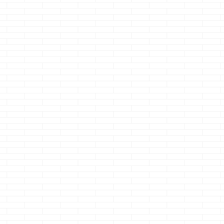
のテ
ローテーションす
今、仕事をしている
工務店でよかっ
やく
るとよりおいしくい
現場の近くのコンビ
かなぁとモヤモ
う、
ただけます・・・
ニ・・・・ ウォシ
てるって事 を書
た
・・・ ・・・・
ュレットユーザーの
ました ・・・
はコ
・・・・・このデブ
クマノジョーは頻繁
こで、ハウスメ
 何
がぁっ！！
さ
にトイレをお借りし
ー選びの事を思
ク・
て、本題です もの
てますｗ ・・もちろ
して なぜ一条工
たま
凄くタイトルのまま
ん、商品もたくさん
でお願いしよう
機Ｅ
の記事を今回は書き
買ってますよｗ そ
ったのかを再確
けて
ます 家の中に付い
んな、コンビニ様の
ていこう と思い
ている扉の事です
ウォシュレットが先
ちなみに、今回
やっ
&nbsp ...
日故障ｗ ・・・・
一条工務店の事
から
ガッカリしましたｗ
んでもいないのに
・か
ちくしょうっ！！
タ褒めする感じ
・・
メッチャ尻拭かなか
ってしまうかも
んやんけっ！！血ぃ
ません ・・・気
一条
でるぞっ！！！ さ
なってる不安要
でマイ
て、本題です &nbsp
書くけどね & ...
の洗
...
-09-