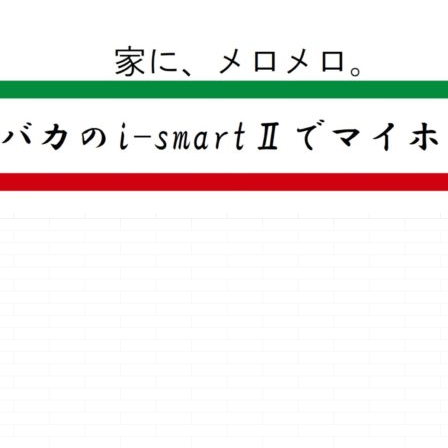
一条工務店のi-smartで建ててすっかり一条バカになった熊