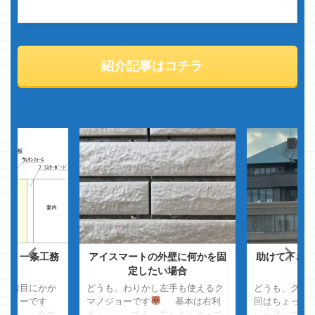
紹介記事はコチラ
ぞ？一条工務
アイスマートの外壁に何かを固
助けて下さい
定したい場合
回もお目にかか
どうも、わりかし左手も使えるク
どうも、クマ
ノジョーです
マノジョーです
基本は右利
回はちょっと
 ・・・・金の
き・・・ でも、左もまぁまぁで
いか迷ってい