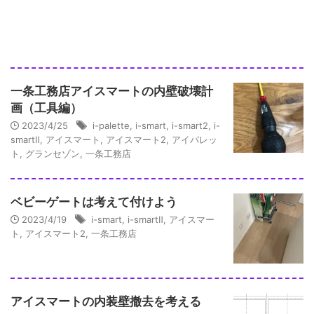
一条工務店アイスマートの内壁破壊計
画（工具編）
2023/4/25
i-palette
,
i-smart
,
i-smart2
,
i-
smartⅡ
,
アイスマート
,
アイスマート2
,
アイパレッ
ト
,
グランセゾン
,
一条工務店
ベビーゲートは考えて付けよう
2023/4/19
i-smart
,
i-smartⅡ
,
アイスマー
ト
,
アイスマート2
,
一条工務店
アイスマートの内装壁撤去を考える