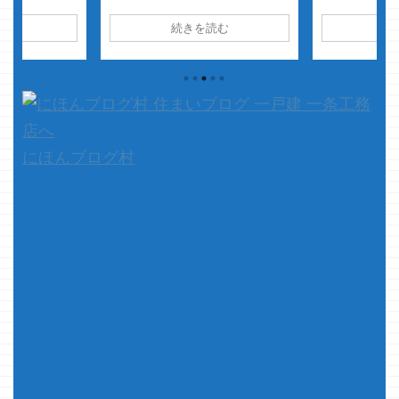
ムランバットの
す・・・形だけ
さて、本題
詳しい方に是
読む
続きを読む
続
け出た事あるけ
です 今回はちょっと短くなる予
い事を書かせ
ルはマジで１回
感・・・・ アイスマートやア
います。 珍
算３００箱は食
イキューブ・・・
結構な確率
んでいるので
ねぇｗ 銀のエ
でハイドロテクトタイルを採用さ
章にしていこ
たけど、悔しく
れてる方が多いと思います ク
点とかも付け
いんですけどね
マノ ...
マノジョーは
す 今ま
マートを立て
で散々・・・・
たが、ずっと
にほんブログ村
何だかんだ高い
様と実際に設
事を書いていた
様が違ってい
から１年半以
について是非
...