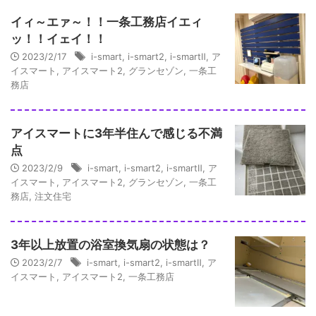
イィ～エァ～！！一条工務店イエィ
ッ！！イェイ！！
2023/2/17
i-smart
,
i-smart2
,
i-smartⅡ
,
ア
イスマート
,
アイスマート2
,
グランセゾン
,
一条工
務店
アイスマートに3年半住んで感じる不満
点
2023/2/9
i-smart
,
i-smart2
,
i-smartⅡ
,
ア
イスマート
,
アイスマート2
,
グランセゾン
,
一条工
務店
,
注文住宅
3年以上放置の浴室換気扇の状態は？
2023/2/7
i-smart
,
i-smart2
,
i-smartⅡ
,
ア
イスマート
,
アイスマート2
,
一条工務店