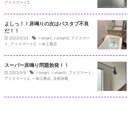
アイスマート2
よしっ！！床鳴りの次はバスタブ不良
だ！！
2023/5/23
i-smart
,
i-smartⅡ
,
アイスマー
ト
,
アイスマート2
,
一条工務店
スーパー床鳴り問題勃発！！
2023/5/9
i-smart
,
i-smartⅡ
,
アイスマート
,
アイスマート2
,
一条工務店
,
全館床暖