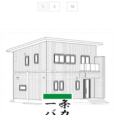
1
2
…
18