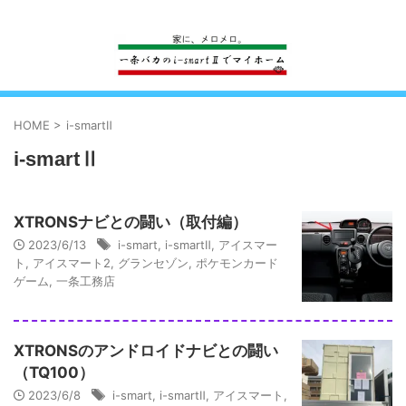
一条工務店のi-smartで建ててすっかり一条バカになった熊
HOME
>
i-smartⅡ
i-smartⅡ
XTRONSナビとの闘い（取付編）
2023/6/13
i-smart
,
i-smartⅡ
,
アイスマー
ト
,
アイスマート2
,
グランセゾン
,
ポケモンカード
ゲーム
,
一条工務店
XTRONSのアンドロイドナビとの闘い
（TQ100）
2023/6/8
i-smart
,
i-smartⅡ
,
アイスマート
,