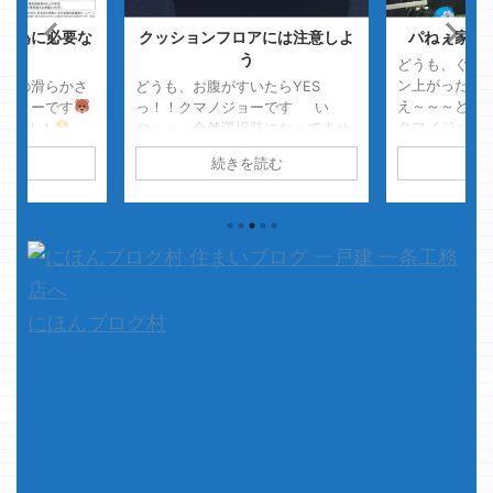
る為に必要な
クッションフロアには注意しよ
パねぇ家・
・・
う
どうも、ぐわ
ン上がったク
道路の滑らかさ
どうも、お腹がすいたらYES
え～～～と、
ノジョーです
っ！！クマノジョーです い
クマノジョー
った！！
や・・・全然選択肢になってませ
ジで
知らん
フェチでは無い
んヨ もう、このCM知ってる人は
読む
続きを読む
続
ジョーが愛知
予定があったの
あんまいないかなぁ スニッカー
て・・・・・
そして感
ズのCMのキャッチフレーズです
在住って・・
ぉ～～～～滑ら
が、クマノジョーはお腹がすいた
っ！！愛知県
超ぉ～少ない
らYESっ！！ 何か飯食いてぇ
日本で唯一アレが
い～～～
心
っ！！・・・・ですｗ さて、
響きます
...
本題です 今回は、短めにしま
す・・・ 何か、前回はムダに長
くなってしまったので ...
にほんブログ村