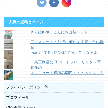
人気の投稿とページ
さらばKVK、こんにちは新ヘッド
アイスマートの外壁に何かを固定したい場
合
i-smartで外部排水にするとこうなるよ
一条工務店のEBコートフローリング（写
真多め）
エコキュート横積み問題・・・ヘイッ！！
プライバシーポリシー等
プロフィール
紹介申請フォーム