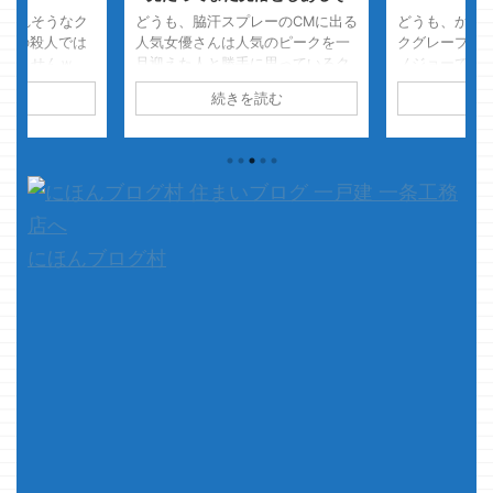
殺されそうなク
どうも、脇汗スプレーのCMに出る
どうも、かむ
本当の殺人では
人気女優さんは人気のピークを一
クグレープフ
ありませんｗ
旦迎えた人と勝手に思っているク
ノジョーです
人研修生さ
マノジョーです 勝手に思ってい
ないんですよ
読む
続きを読む
続
ぬほど足クセェ
るので、お気になさらず・・・
フルーツ味の
臭い成分を成長
さて、本題です 以前、図面は
まに見るけど
いになるのか分
よ～～～く見とけ・・・・ みた
ねぇ～
さて
ジでとんでもね
いなブログを書いておりましたが
回は最近悩み
修生の方の中で
でるもんですねぇ～～ 見落
す オープン
・・ 以前にも
としってか、確認不足って
書いてみよう
がありますが、
か・・・ ...
またかっ！！
す・・・ しか
ったら続きを見 
にほんブログ村
務所は床がコン
濡れて湿ったせ
染みついてい