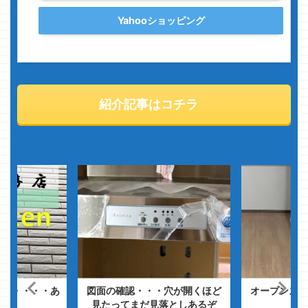
Yahooショッピング
紹介記事はコチラ
遮音性が・・・・あ
図面の確認・・・穴が開くほど
オープンステ
見たってまだ見落としあるぞ