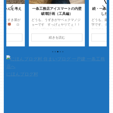
ちゃんと考え
一条工務店アイスマートの内壁
続・一条工務
・
破壊計画（工具編）
した基
野家とすき屋が
どうも、うずきがヤベェクマノジ
どうも、藤丸
ーです
ロ
ョーです すっげぇヤリてぇ！！
字です、クマ
とよりおいしく
けど、1日やるだけでは一日
知ですか？藤
・
・・・
中？？？マークの出っ放し！！ 毎
CM 記者会見
読む
続きを読む
続
・・このデブが
日やるから精度が上昇っ！！
好きでした 
、本題です
・・・のビリヤードがメチャやり
抹殺されまし
のままの記事を
たい衝動に駆られていますｗ キュ
ぁ、それはそう
家の中に付いて
ーのリフィニッシュもしてぇなぁ
ですって事で
nbsp ...
～ｗ ってかマジかっ！！ ガチャ
③ ・・・・
ガチャでビリヤードのボールが１
気になります
～９まであるやんけっ！！
準の中に家族
・・・・ガチャガチャガチャ ２～
要視される 
にほんブログ村
６しか手に入らんげぇ～、中覗く
です &n ...
とどうみてもあと4.5.6しかねぇげ
ぇ～ っつかコ ...