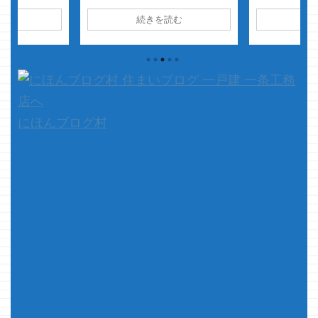
ちゃいます
上がりになりま
分で面白いと思ったものは何度も
読む
続きを読む
続
時間がたち過
す 今回はお
見直します
ブリーチも同じく
ったポテトも
短めの記事にな
何度も見ておりますが、この度
さて、本題です
もが長い訳でも
久々に読んで またも楽しんでおり
んで早半月・
以前の記事
ます
ゴアァっ！！ 「喋れ
ぇだろっ！！
館床暖による
っ！！」 「綾小路 きみまろ
ぁ、い ...
て・・・ i-
っ！！」（始解）
斬魄刀っぽく
題・・・決着
ない？
&nbs ...
にほんブログ村