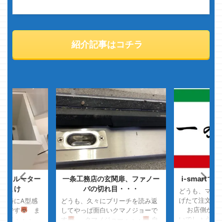
紹介記事はコチラ
-Fiルーター
一条工務店の玄関扉、ファノー
i-smart
おまけ
バの切れ目・・・
どうも、マッ
げたて注文の
と特にA型感
どうも、久々にブリーチを読み返
お店側からす
ョーです
ま
してやっぱ面白いクマノジョーで
いでしょうが
らいで・・・
す
クマノジョー・・・
自