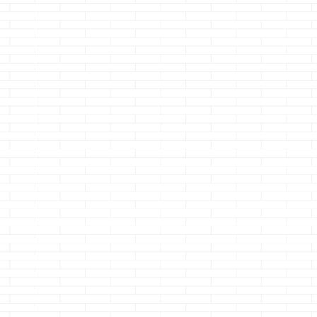
トで
日、ローソンへ行っ
です
なん
凄くない？
に引
た所・・・・ 超から
だ？！あのプロの動
の人・・・・
てま
あげクンでたっ
き・・・ あんなに
勤なのか、取引
たま
・・・とデカデカと
イジったらヨーヨー
行く時なのか分
り着
のぼりがあって 勇
止まるて・・・
ないけど スーツ
っち
気をだして注文しま
さて、本題です
ポケットにしじ
一応
した
「スーパー
・・・知ってた？
慣を忍ばせてる
貼っ
からあげクンくださ
ってか気付い
て・・・
し
バカ
い」・・・と した
てた？
i-smart
も2個ッ！！
イホー
ら店員さん 「はい
のお風呂の気密性 ...
下の不調をみて
、こ
っ、ペパマヨです
ッっと出て来る
の？
ね」
おい
み習慣・・・・ 
どう
っ！！スーパーから
にこの人、怖っ
ーで
あげクンじゃねぇの
しじみチャン
っと
か 恥ずかしかったけ
ス・・・の一声
らい
どスーパーから ...
...
案件
しい
いた
かせ