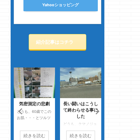
Yahooショッピング
紹介記事はコチラ
って
気密測定の悲劇
長い闘いはこうし
夢発電のシミュ
夢発
て終わらせる事に
ーション・・・
どうも、60歳でこの
した
えちゃおうか
お肌・・・とツルツ
習慣
ル、テカテカよりも
どうも、クマノジョ
どうも、商品名っ
が怖
自然に年を 重ねた年
ーです 今回も前回
大事よねのクマノ
続きを読む
続きを読む
続きを読む
です
齢なりの方が好き
に引き続きあいさつ
ョーです
先