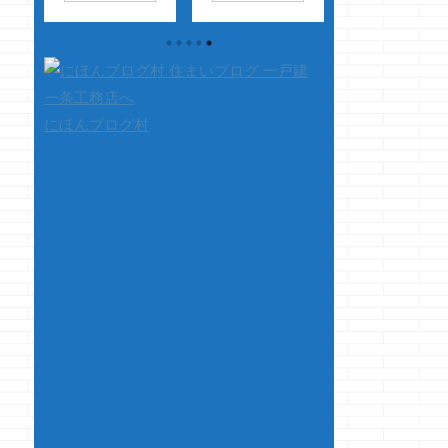
あ
な、クマノジョーで
文無しでスタートで
日、ローソンへ行
出
す さて、今回はち
す 今回も前回に引
た所・・・・ 超
先に
ょっとだけ文句です
き続きとか言ってま
あげクンでたっ
かん
先日、我が家の工
すが、いきなりたま
・・・とデカデカ
の胸
事担当者の方から連
たまココにたどり着
のぼりがあって 
み習
絡がありまして 現
いた方は何のこっち
気をだして注文し
にほんブログ村
っ
在の進捗のご報告で
ゃだと思うので一応
した
「スーパ
か
ご連絡させていただ
前回のリンクを貼っ
からあげクンくだ
部
きました・・・と
ておきます 一条バカ
い」・・・と し
、サ
お電話がありました
のi-smartでマイホー
ら店員さん 「は
しじ
本日、内部の電
ム助けて下さい、こ
っ、ペパマヨです
な
気・水道等の配線工
れは戦うべきなの？
ね」
おい
！！
事が完了し 気密測定
2022-06-25どう
っ！！スーパーか
の結果も良好でした
も、クマノジョーで
あげクンじゃねぇ
にも
ので、このままボー
す。 今回はちょっと
か 恥ずかしかっ
ド張りに 移行してま
本当にどうしたらい
どスーパーから ...
い ...
いか迷っている案件
で、法律等に詳しい
方に是非教えていた
だきたい事を書かせ
ていた ...