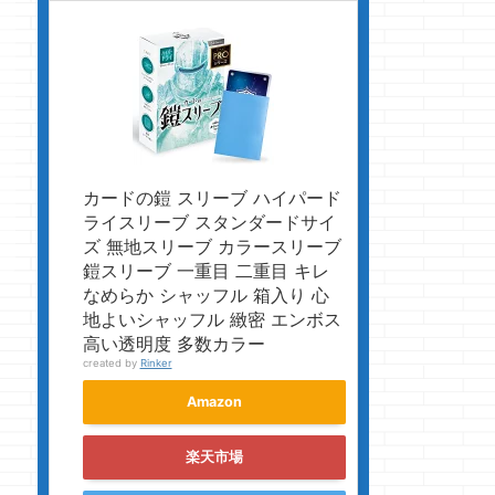
カードの鎧 スリーブ ハイパード
ライスリーブ スタンダードサイ
ズ 無地スリーブ カラースリーブ
鎧スリーブ 一重目 二重目 キレ
なめらか シャッフル 箱入り 心
地よいシャッフル 緻密 エンボス
高い透明度 多数カラー
created by
Rinker
Amazon
楽天市場