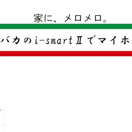
一条工務店のi-smartで建ててすっかり一条バカになった熊