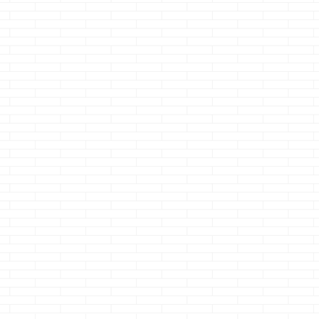
うし
夢発電のシミュレ
あまり気にして無
暑けりゃイイ
事に
ーション・・・超
かった風呂の気密
もんじゃない
えちゃおうかな
性
電
ジョ
どうも、商品名って
どうも、ハイパーヨ
どうも、しじみ
前回
大事よねのクマノジ
ーヨーのセンスは無
に出て来る上司
む
続きを読む
続きを読む
続きを読む
さつ
ョーです
先
かったクマノジョー
いクマノジョー