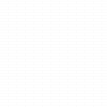
凄くない？あ
な、クマノジョーで
文無しでスター
の人・・・・
出
す さて、今回はち
す 今回も前回
勤なのか、取引先に
ょっとだけ文句です
き続きとか言っ
行く時なのか分かん
先日、我が家の工
すが、いきなり
ないけど スーツの胸
事担当者の方から連
たまココにたど
ポケットにしじみ習
絡がありまして 現
いた方は何のこ
慣を忍ばせてるっ
在の進捗のご報告で
ゃだと思うので
て・・・
しか
ご連絡させていただ
前回のリンクを
も2個ッ！！
部
きました・・・と
ておきます 一条
下の不調をみて、サ
お電話がありました
のi-smartでマ
ッっと出て来るしじ
本日、内部の電
ム助けて下さい
み習慣・・・・ な
気・水道等の配線工
れは戦うべきな
にこの人、怖っ！！
事が完了し 気密測定
2022-06-25
しじみチャン
の結果も良好でした
も、クマノジョ
ス・・・の一声にも
ので、このままボー
す。 今回はちょ
...
ド張りに 移行してま
本当にどうした
い ...
いか迷っている
で、法律等に詳
方に是非教えて
だきたい事を書
ていた ...