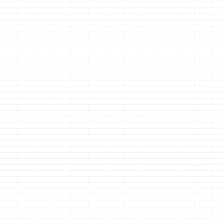
暑けりゃイイって
気密測定の悲劇
長い闘いはこ
もんじゃない夢発
て終わらせる
どうも、60歳でこの
電
した
お肌・・・とツルツ
どうも、しじみ習慣
ル、テカテカよりも
どうも、クマノ
に出て来る上司が怖
自然に年を 重ねた年
ーです 今回も
続きを読む
続きを読む
続きを読
いクマノジョーです
齢なりの方が好き
に引き続きあい