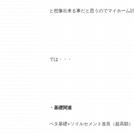
す 木材で好きな形
て驚愕したクマノジ
なクマノジョー
に作って見た
ョーです
親友
後ろは、後
と想像出来る事だと思うのでマイホーム
ら・・・・ ホント
が左利きでずっと普
の人次第だけ
酷い目にあいました
通のハサミ（右利き
ど・・・ 前は
ＰＣケースは市販
用）が使いにくいと
構な距離をあけ
のものが一番です、
嘆いておりましたが
います
どう
間違いなく さて本
この度、左利き用
でも反応できる
題です 先日から開
を見つけたのでプレ
運転が楽チンな
戦したのかしてない
ゼントをしたついで
ね
さて本題
のか よくわからん
に ちょっと使ってみ
す 今回は前回
では・・・
シューズウォールの
ましたが、恐ろしく
きです 前回記
アケル戦争ですが
使いにくかったで
一条工務店・・
ついに決着を迎えま
す・・・
切れ
渡までの流れ
した ついにってほ
ない様にしか力が入
クマノジョーが
ど時間もた ...
らない感じ・・・
した引渡まで ...
右利きには分から
ない悩みでし
た・・・
&n ...
・基礎関連
ベタ基礎+ソイルセメント改良（超高額）