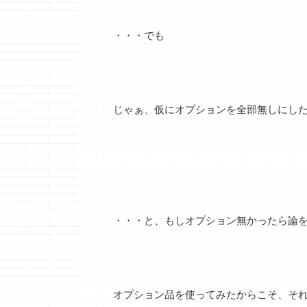
・・・でも
じゃぁ、仮にオプションを全部無しにし
・・・と、もしオプション無かったら論
シューズウォール
i-smartで選ぶ４
一条工務店・
ウォー・・・終戦
種のキッチ
引渡までの
ン・・・どれがお
（続き）
どうも、ＰＣケース
得？
を自作（ＤＩＹ）し
どうも、運転中
てみたら酷い目にあ
どうも、左利き用の
も後ろもガッツ
オプション品を使ってみたからこそ、そ
続きを読む
続きを読む
続きを読
ったクマノジョーで
ハサミを初めて使っ
間があるほうが