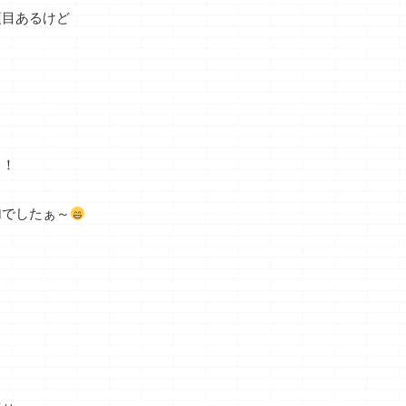
項目あるけど
！！
加でしたぁ～