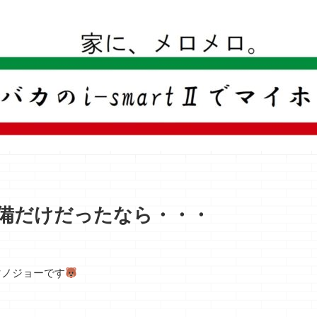
一条工務店のi-smartで建ててすっかり一条バカになった熊
備だけだったなら・・・
マノジョーです