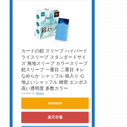
カードの鎧 スリーブ ハイパード
ライスリーブ スタンダードサイ
ズ 無地スリーブ カラースリーブ
鎧スリーブ 一重目 二重目 キレ
なめらか シャッフル 箱入り 心
地よいシャッフル 緻密 エンボス
高い透明度 多数カラー
created by
Rinker
Amazon
楽天市場