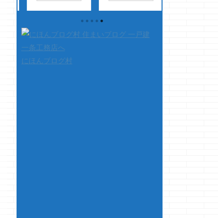
な形
て驚愕したクマノジ
なクマノジョーです
分前に、一度縦に
ョーです
親友
後ろは、後ろ
ビが入りました 
ト
が左利きでずっと普
の人次第だけ
れいこう、ほんの
した
通のハサミ（右利き
ど・・・ 前は、結
しの衝撃でずっと
販
用）が使いにくいと
構な距離をあけちゃ
にヒビが・・・ 
す、
嘆いておりましたが
います
どうと
全な部分が伸び切
にほんブログ村
て本
この度、左利き用
でも反応できる分、
まで待ってから、
ら開
を見つけたのでプレ
運転が楽チンなので
を切ってもすぐに
ない
ゼントをしたついで
ね
さて本題で
に・・・ 嫁様に
ん
に ちょっと使ってみ
す 今回は前回の続
いたら、「それ歳
ルの
ましたが、恐ろしく
きです 前回記事↓
ね」って・・
が
使いにくかったで
一条工務店・・・引
・・・・・そうな
えま
す・・・
切れ
渡までの流れは？
っ！？ さて、
ほ
ない様にしか力が入
クマノジョーが経験
です クマノジ
らない感じ・・・
した引渡まで ...
のブログ・・・ &n
右利きには分から
...
ない悩みでし
た・・・
&n ...