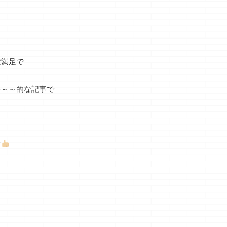
ぼ満足で
ぉ～～的な記事で
す