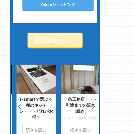
Yahooショッピング
紹介記事はコチラ
ール
i-smartで選ぶ４
一条工務店・・・
どこでやればい
終戦
種のキッチ
引渡までの流れ
か分からん実
ン・・・どれがお
（続き）
ース
どうも、この割れ
得？
）し
どうも、運転中は前
は勘弁してほしい
にあ
どうも、左利き用の
も後ろもガッツリ車
マノジョーです
続きを読む
続きを読む
続きを読む
ーで
ハサミを初めて使っ
間があるほうが好き
指の爪・・・・ 