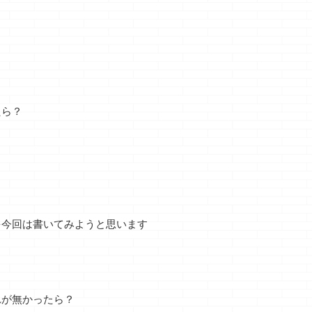
たら？
を今回は書いてみようと思います
・・
どこでやればいい
一条工務店アイス
シューズウォ
流れ
か分からん実験
マートの内壁破壊
ウォー・・・
計画（工具編）
どうも、この割れ方
どうも、ＰＣケ
は前
は勘弁してほしいク
どうも、うずきがヤ
を自作（ＤＩＹ
リ車
マノジョーです 親
ベェクマノジョーで
てみたら酷い目
れが無かったら？
む
続きを読む
続きを読む
続きを読む
好き
指の爪・・・・ 随
す すっげぇヤリて
ったクマノジョ