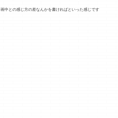
です
分前に、一度縦にヒ
ぇ！！ けど、1日や
す 木材で好き
ろ
ビが入りました そ
るだけでは一日
に作って見た
計画中との感じ方の差なんかを書ければといった感じです
れいこう、ほんの少
中？？？マークの出
ら・・・・ ホン
、結
しの衝撃でずっと縦
っ放し！！ 毎日やる
酷い目にあいま
ちゃ
にヒビが・・・ 健
から精度が上昇
ＰＣケースは市
と
全な部分が伸び切る
っ！！ ・・・のビ
のものが一番で
分、
まで待ってから、爪
リヤードがメチャや
間違いなく さ
ので
を切ってもすぐに縦
りたい衝動に駆られ
題です 先日か
で
に・・・ 嫁様に聞
ていますｗ キューの
戦したのかして
の続
いたら、「それ歳だ
リフィニッシュもし
のか よくわから
事↓
ね」って・・
てぇなぁ～ｗ って
シューズウォー
・引
・・・・・そうなの
かマジかっ！！ ガチ
アケル戦争です
は？
っ！？ さて、本題
ャガチャでビリヤー
ついに決着を迎
経験
です クマノジョー
ドのボールが１～９
した ついにって
のブログ・・・ &nb
まであるやんけ
ど時間もた ...
...
っ！！ ・・・・ガ
チャガチャガチャ ２
～６しか手に入らん
げぇ～、中覗くとど
うみてもあと4.5.6し
かねぇげぇ～ っつ
かコ ...