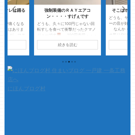
、オレは踊る
強制装備のＲＡＹエアコ
そこはホコ
！
ン・・・・すげぇです
どうも、ヤマ
ーの音が好き
く頭が痛くなる
どうも、久々に100円じゃない回
なんか・・・
 意味はありま
転すしを食べて衝撃だったクマノ
オ振り分けさ
ませんが、マス
ジョーです
100円寿司・・・
いですけど 
病気の有無に関
おいしいです
100円寿
読む
続きを読む
続
が好きですｗ
痛がするんです
司・・・好きでよく行きます
今、一条工務
前に引っ張ら
・・・・が、久々に100円じゃな
グランセゾン
射で ズッと耳
い回転すしで衝撃でした メェ～
て・・・ 打
としてるからだ
～チャメチャ美味いっ！！
ていらっしゃ
結構頭痛くなる
寿司マジでメチャうめぇっ！！
テンレールっ
なみに、クマノ
サイドメニューもメチャうめぇ
って悩んでますか
さんほどではあ
っ！！ なんだっ！？こ ...
イックイッとち
にほんブログ村
 さて、本題で
務店は関係ない