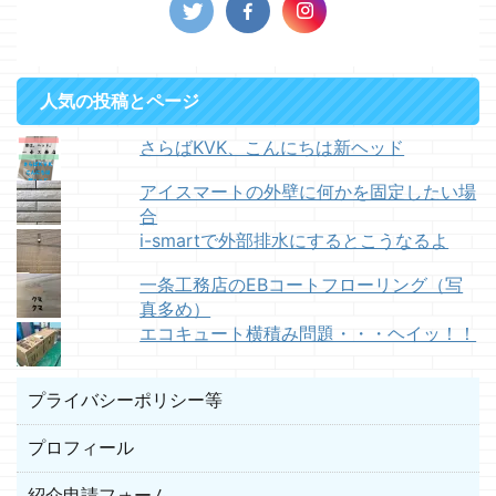
人気の投稿とページ
さらばKVK、こんにちは新ヘッド
アイスマートの外壁に何かを固定したい場
合
i-smartで外部排水にするとこうなるよ
一条工務店のEBコートフローリング（写
真多め）
エコキュート横積み問題・・・ヘイッ！！
プライバシーポリシー等
プロフィール
紹介申請フォーム