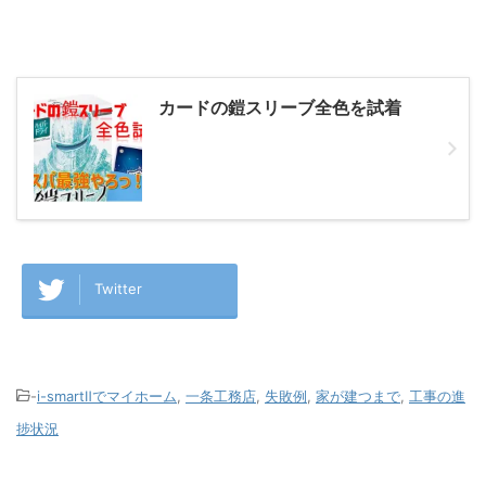
カードの鎧スリーブ全色を試着
Twitter
-
i-smartⅡでマイホーム
,
一条工務店
,
失敗例
,
家が建つまで
,
工事の進
捗状況