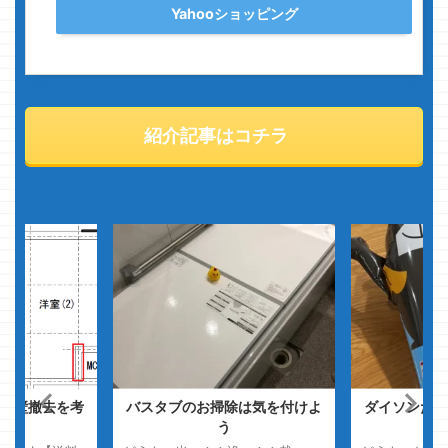
Yahooショッピング
紹介記事はコチラ
装壁撤去を考
バスタブのお掃除は気を付けよ
ダイソンだっ
う
くな