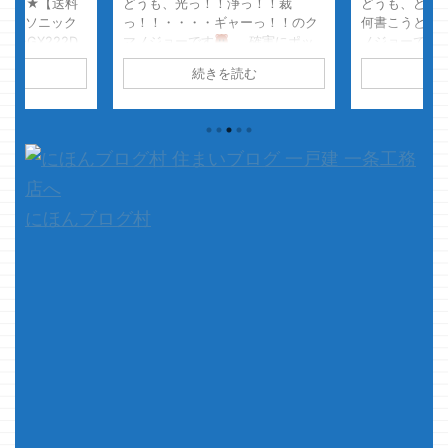
配布中★【送料
どうも、光っ！！浄っ！！裁
どうも、どう
】パナソニック
っ！！・・・・ギャーっ！！のク
何書こうと思
(CS-GX222D
マノジョーです
確実にポッ
ノジョーです
モデル【エコナビ
クリ行きますクマノジョーなら
も・・・何々
読む
続きを読む
続
ーズ-】[主に6畳
心が汚れまくってますので
っていう挨拶
 Rinker
ね・・・
さて、本題です
ら どうも・
Yahooショッピ
まったく持って私事ではあります
るけど、どう
過ぎてビックリ
が
長い長いお一人様生活が間
に何書こうか
す。 わたくし
もなく終了を迎える時期がやって
そして、今も
・ ファイアー
まいりました
嫁様が出産の
せないって事
り好き・・・・
為、 ...
て、本題です
・って事は今は
いる以上必ず
にほんブログ村
 いえいえ、今
話をちょっと
店の話はしませ